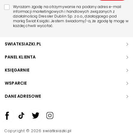
Wyrażam zgodę na otrzymywanie na podany adres e-mail
informacji marketingowych i handlowych związanych z
działalnością Dressler Dublin Sp. z o.o., działającego pod
marką Świat Książki. Jestem świadomy/-a, że zgodę tę mogę w
każdej chwili wycofać.
SWIATKSIAZKI.PL
PANEL KLIENTA
KSIĘGARNIE
WSPARCIE
DANE ADRESOWE
Zwiększ rozmiar czcionki
Zmniejsz rozmiar czcionki
Copyright © 2026
swiatksiazki.pl