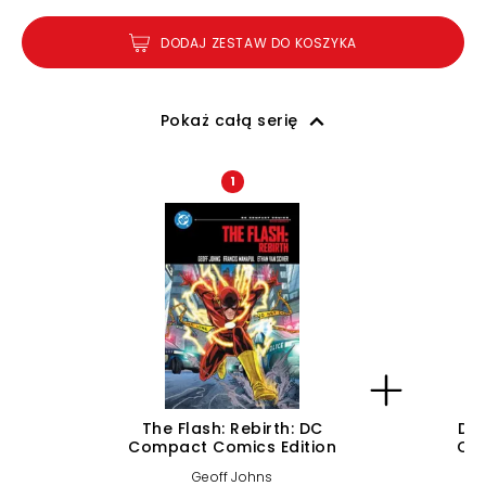
DODAJ ZESTAW DO KOSZYKA
Pokaż całą serię
1
The Flash: Rebirth: DC
DC:
Compact Comics Edition
Com
Geoff Johns
Da