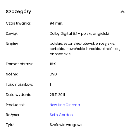
Szczegóły
Czas trwania:
94 min.
Dźwięk:
Dolby Digital 5.1 - polski, angielski
polskie, estońskie, łotewskie, rosyjskie,
Napisy:
serbskie, słoweńskie, tureckie, ukraińskie,
chorwackie
Format obrazu:
16:9
Nośnik:
DVD
Ilość nośników:
1
Data wydania:
25.11.2011
Producent:
New Line Cinema
Reżyser:
Seth Gordon
Tytuł:
Szefowie wrogowie