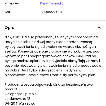
Kategorie:
Filmy / komedia
EAN:
7321909086418
Opis
Nick, Kurt i Dale są przekonani, że jedynym sposobem na
uczynienie ich uciążliwej pracy nieco bardziej znośną
byłoby uwolnienie się od swoich na wskroś nieznośnych
szefów. Ponieważ odejście z pracy nie wchodzi w grę, pod
wpływem paru nadprogramowych drinków i kilku rad od
byłego hochsztaplera trzej przyjaciele obmyślają złożony i
pozornie niezawodny plan uwolnienia się od pracodawców
na dobre. Jest tylko jeden problem - jedynie w
nieomylnym umyśle może zrodzić się perfekcyjny plan.
Producent/osoba odpowiedzialna za bezpieczeństwo
produktu
Galapagos Sp. z o.o.
Jordanowska 12
04-204 Warszawa