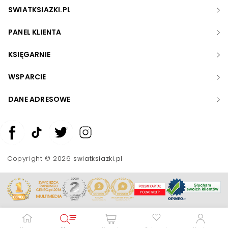
SWIATKSIAZKI.PL
PANEL KLIENTA
KSIĘGARNIE
WSPARCIE
DANE ADRESOWE
Zwiększ rozmiar czcionki
Zmniejsz rozmiar czcionki
Copyright © 2026
swiatksiazki.pl
Odwróć kolory
Skala szarości
Pomoc w czytaniu
Podkreślenie linków