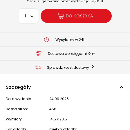
Cena sugerowana przez wydawcę: 59,90 zł
Wybierz opcję
DO KOSZYKA
Wysyłamy w 24h
Dostawa do księgarni
0 zł
Sprawdź koszt dostawy
Szczegóły
Data wydania:
24.09.2025
Liczba stron:
456
Wymiary:
14.5 x 20.5
Typ okładki:
miękka okładka