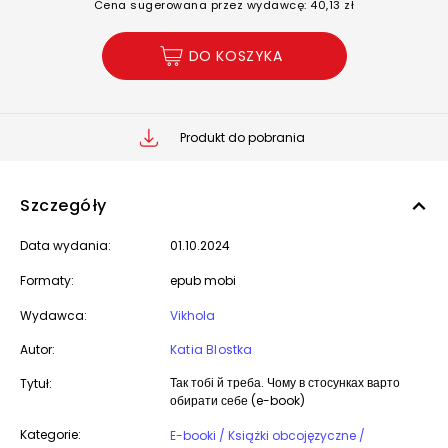
Cena sugerowana przez wydawcę: 40,13 zł
DO KOSZYKA
Produkt do pobrania
Szczegóły
Data wydania:
01.10.2024
Formaty:
epub mobi
Wydawca:
Vikhola
Autor:
Katia Blostka
Так тобі й треба. Чому в стосунках варто
Tytuł:
обирати себе (e-book)
Kategorie:
E-booki / Książki obcojęzyczne /