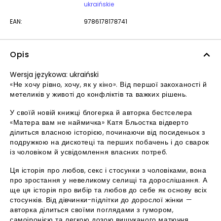
ukraińskie
EAN:
9786178178741
Opis
Wersja językowa: ukraiński
«Не хочу рівно, хочу, як у кіно». Від першої закоханості й
метеликів у животі до конфліктів та важких рішень.
У своїй новій книжці блогерка й авторка бестселера
«Матера вам не наймичка» Катя Бльостка відверто
ділиться власною історією, починаючи від посиденьок з
подружкою на дискотеці та перших побачень і до сварок
із чоловіком й усвідомлення власних потреб.
Ця історія про любов, секс і стосунки з чоловіками, вона
про зростання у невеликому селищі та дорослішання. А
ще ця історія про вибір та любов до себе як основу всіх
стосунків. Від дівчинки-підлітки до дорослої жінки —
авторка ділиться своїми поглядами з гумором,
самоіронією та легкою дозою вишуканого матюччя.