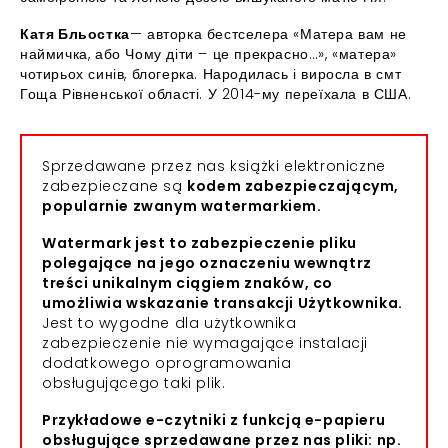
Катя Бльостка
— авторка бестселера «Матера вам не
наймичка, або Чому діти – це прекрасно…», «матера»
чотирьох синів, блогерка. Народилась і виросла в смт
Гоща Рівненської області. У 2014-му переїхала в США.
Sprzedawane przez nas książki elektroniczne
zabezpieczane są
kodem zabezpieczającym,
popularnie zwanym watermarkiem.
Watermark jest to zabezpieczenie pliku
polegające na jego oznaczeniu wewnątrz
treści unikalnym ciągiem znaków, co
umożliwia wskazanie transakcji Użytkownika.
Jest to wygodne dla użytkownika
zabezpieczenie nie wymagające instalacji
dodatkowego oprogramowania
obsługującego taki plik.
Przykładowe e-czytniki z funkcją e-papieru
obsługujące sprzedawane przez nas pliki: np.