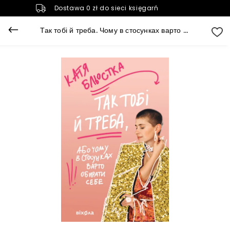
Dostawa 0 zł do sieci księgarń
Так тобі й треба. Чому в стосунках варто обирати себе (e-book)