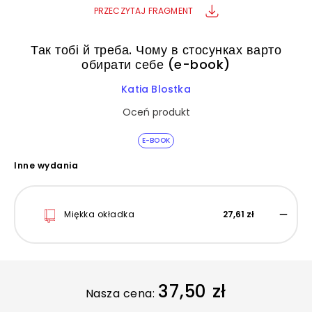
PRZECZYTAJ FRAGMENT
Так тобі й треба. Чому в стосунках варто
обирати себе (e-book)
Katia Blostka
Oceń produkt
E-BOOK
Inne wydania
Miękka okładka
27,61 zł
37,50 zł
Nasza cena: