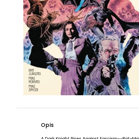
Powiększony kursor
Pomoc w czytaniu
Podkreślenie linków
Opis
A Dark Knight Rises Against Fascism--Bat-M