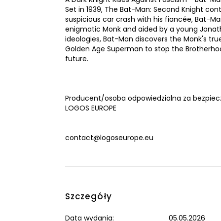
Set in 1939, The Bat-Man: Second Knight conti
suspicious car crash with his fiancée, Bat-M
enigmatic Monk and aided by a young Jonathan
ideologies, Bat-Man discovers the Monk's true
Golden Age Superman to stop the Brotherhoo
future.
Producent/osoba odpowiedzialna za bezpiec
LOGOS EUROPE
contact@logoseurope.eu
Szczegóły
Data wydania:
05.05.2026