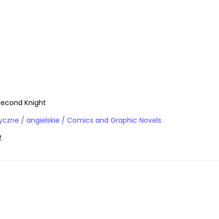
Second Knight
Książki obcojęzyczne / angielskie / Comics and Graphic Novels
2