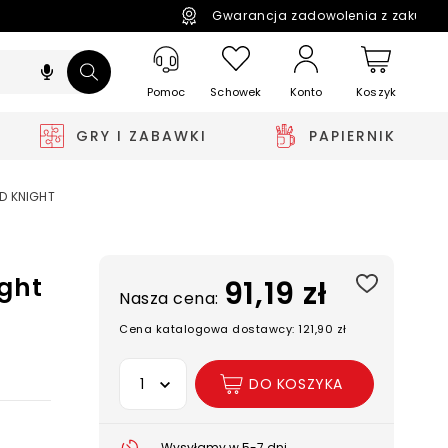
Gwarancja zadowolenia z zakupó
Pomoc
Schowek
Koszyk
Konto
GRY I ZABAWKI
PAPIERNIK
D KNIGHT
ght
91,19 zł
Nasza cena:
Cena katalogowa dostawcy: 121,90 zł
Wybierz opcję
DO KOSZYKA
Wysyłamy w 5-7 dni