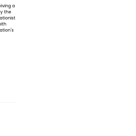
viving a
by the
ationist
with
ation's