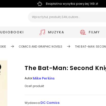
Bezpłatna wysyłka powyżej 149 zł
AUDIOBOOKI
MUZYKA
FILMY
SKIE
COMICS AND GRAPHIC NOVELS
THE BAT-MAN: SECON
The Bat-Man: Second Kni
Mike Perkins
Autor:
Oceń produkt
DC Comics
Wydawca: