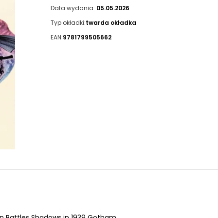
Data wydania:
05.05.2026
Typ okładki:
twarda okładka
EAN:
9781799505662
an Battles Shadows in 1939 Gotham