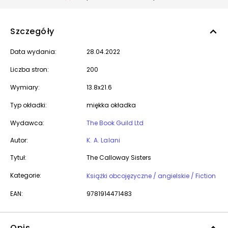
Szczegóły
Data wydania:
28.04.2022
Liczba stron:
200
Wymiary:
13.8x21.6
Typ okładki:
miękka okładka
Wydawca:
The Book Guild Ltd
Autor:
K. A. Lalani
Tytuł:
The Calloway Sisters
Kategorie:
Książki obcojęzyczne / angielskie / Fiction
EAN:
9781914471483
Opis