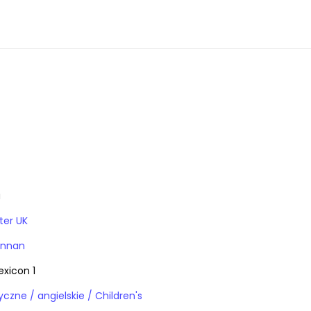
a
ter UK
ennan
xicon 1
Książki obcojęzyczne / angielskie / Children's