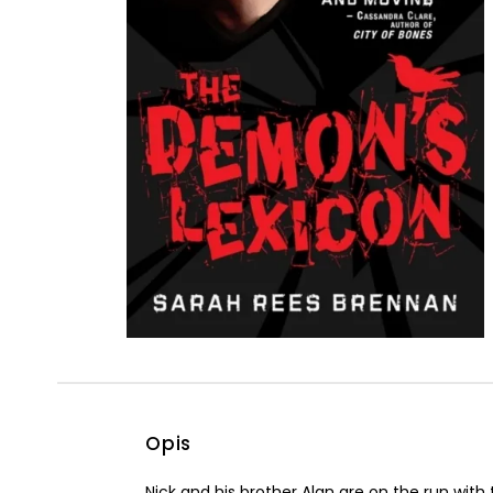
Powiększony kursor
Pomoc w czytaniu
Podkreślenie linków
Opis
Nick and his brother Alan are on the run wit