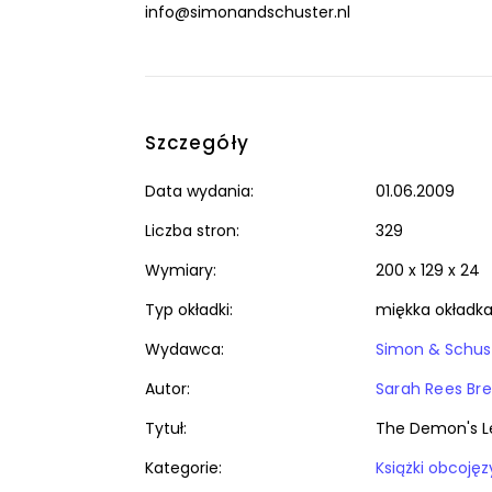
info@simonandschuster.nl
Szczegóły
Data wydania:
01.06.2009
Liczba stron:
329
Wymiary:
200 x 129 x 24
Typ okładki:
miękka okładk
Wydawca:
Simon & Schus
Autor:
Sarah Rees Br
Tytuł:
The Demon's Le
Kategorie: