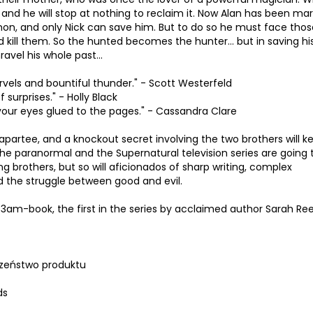
 and he will stop at nothing to reclaim it. Now Alan has been ma
mon, and only Nick can save him. But to do so he must face tho
and kill them. So the hunted becomes the hunter… but in saving hi
nravel his whole past…
vels and bountiful thunder." - Scott Westerfeld
 surprises." - Holly Black
p your eyes glued to the pages." - Cassandra Clare
rapartee, and a knockout secret involving the two brothers will k
the paranormal and the Supernatural television series are going 
 brothers, but so will aficionados of sharp writing, complex
d the struggle between good and evil.
3am-book, the first in the series by acclaimed author Sarah Re
zeństwo produktu
ds