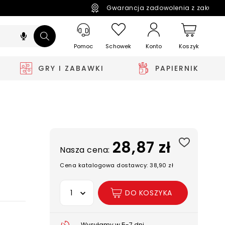
Gwarancja zadowolenia z zakupó
Pomoc
Schowek
Koszyk
Konto
GRY I ZABAWKI
PAPIERNIK
28,87 zł
Nasza cena:
Cena katalogowa dostawcy: 38,90 zł
Wybierz opcję
DO KOSZYKA
Wysyłamy w 5-7 dni