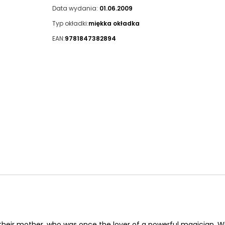
Data wydania:
01.06.2009
Typ okładki:
miękka okładka
EAN:
9781847382894
h their mother, who was once the lover of a powerful magician. 