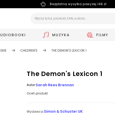
Bezpłatna wysyłka powyżej 149 zł
AUDIOBOOKI
MUZYKA
FILMY
SKIE
CHILDREN'S
THE DEMON'S LEXICON 1
The Demon's Lexicon 1
Sarah Rees Brennan
Autor:
Oceń produkt
Simon & Schuster UK
Wydawca: