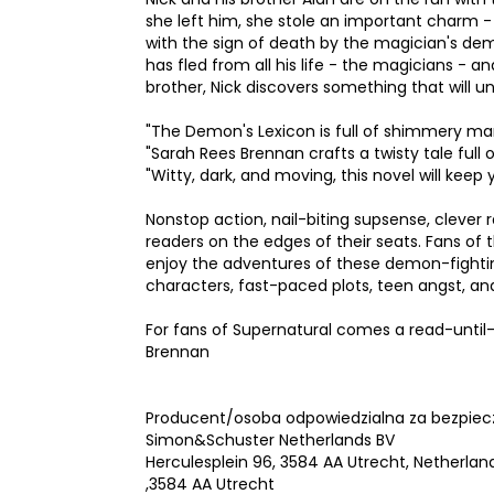
she left him, she stole an important charm -
with the sign of death by the magician's de
has fled from all his life - the magicians - 
brother, Nick discovers something that will u
"The Demon's Lexicon is full of shimmery mar
"Sarah Rees Brennan crafts a twisty tale full of
"Witty, dark, and moving, this novel will kee
Nonstop action, nail-biting supsense, clever 
readers on the edges of their seats. Fans of 
enjoy the adventures of these demon-fighting
characters, fast-paced plots, teen angst, an
For fans of Supernatural comes a read-until-
Brennan
Producent/osoba odpowiedzialna za bezpiec
Simon&Schuster Netherlands BV
Herculesplein 96, 3584 AA Utrecht, Netherlan
,3584 AA Utrecht