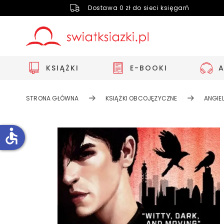
Dostawa 0 zł do sieci księgarń
KSIĄŻKI
E-BOOKI
STRONA GŁÓWNA
KSIĄŻKI OBCOJĘZYCZNE
ANGIEL
accessible
Zwiększ rozmiar czcionki
Zmniejsz rozmiar czcionki
Odwróć kolory
Skala szarości