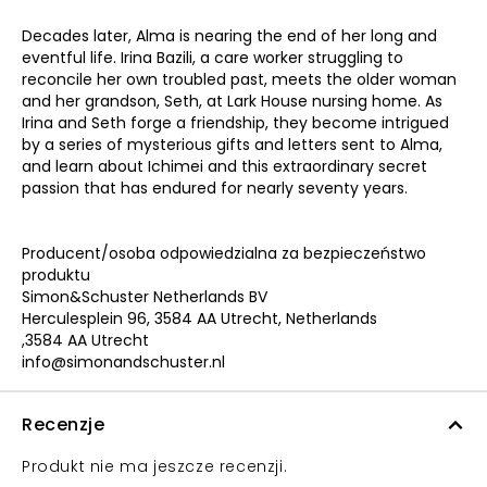
Decades later, Alma is nearing the end of her long and
eventful life. Irina Bazili, a care worker struggling to
reconcile her own troubled past, meets the older woman
and her grandson, Seth, at Lark House nursing home. As
Irina and Seth forge a friendship, they become intrigued
by a series of mysterious gifts and letters sent to Alma,
and learn about Ichimei and this extraordinary secret
passion that has endured for nearly seventy years.
Producent/osoba odpowiedzialna za bezpieczeństwo
produktu
Simon&Schuster Netherlands BV
Herculesplein 96, 3584 AA Utrecht, Netherlands
,3584 AA Utrecht
info@simonandschuster.nl
Recenzje
Produkt nie ma jeszcze recenzji.