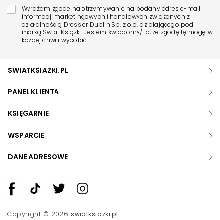
Wyrażam zgodę na otrzymywanie na podany adres e-mail
informacji marketingowych i handlowych związanych z
działalnością Dressler Dublin Sp. z o.o., działającego pod
marką Świat Książki. Jestem świadomy/-a, że zgodę tę mogę w
każdej chwili wycofać.
SWIATKSIAZKI.PL
PANEL KLIENTA
KSIĘGARNIE
WSPARCIE
DANE ADRESOWE
Zwiększ rozmiar czcionki
Zmniejsz rozmiar czcionki
Copyright © 2026
swiatksiazki.pl