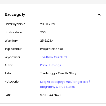
Szczegóły
Data wydania:
28.03.2022
Liczba stron:
200
Wymiary:
25.6x23.4
Typ okładki:
miękka okładka
Wydawca:
The Book Guild Ltd
Autor:
Pam Burbidge
Tytuł:
The Maggie Greville Story
Kategorie:
Książki obcojęzyczne / angielskie /
Biography & True Stories
EAN:
9781914471476