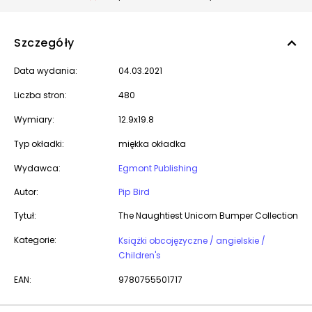
Szczegóły
Data wydania:
04.03.2021
Liczba stron:
480
Wymiary:
12.9x19.8
Typ okładki:
miękka okładka
Wydawca:
Egmont Publishing
Autor:
Pip Bird
Tytuł:
The Naughtiest Unicorn Bumper Collection
Kategorie:
Książki obcojęzyczne / angielskie /
Children's
EAN:
9780755501717