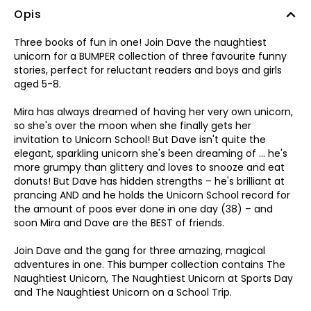
Opis
Three books of fun in one! Join Dave the naughtiest
unicorn for a BUMPER collection of three favourite funny
stories, perfect for reluctant readers and boys and girls
aged 5-8.
Mira has always dreamed of having her very own unicorn,
so she's over the moon when she finally gets her
invitation to Unicorn School! But Dave isn't quite the
elegant, sparkling unicorn she's been dreaming of … he's
more grumpy than glittery and loves to snooze and eat
donuts! But Dave has hidden strengths – he's brilliant at
prancing AND and he holds the Unicorn School record for
the amount of poos ever done in one day (38) – and
soon Mira and Dave are the BEST of friends.
Join Dave and the gang for three amazing, magical
adventures in one. This bumper collection contains The
Naughtiest Unicorn, The Naughtiest Unicorn at Sports Day
and The Naughtiest Unicorn on a School Trip.