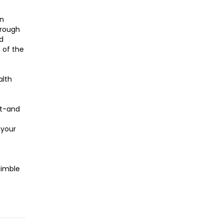
an
hrough
nd
 of the
alth
nt-and
 your
Nimble