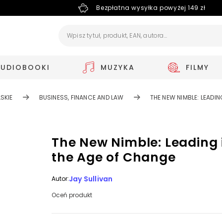
Bezpłatna wysyłka powyżej 149 zł
AUDIOBOOKI
MUZYKA
FILMY
SKIE
BUSINESS, FINANCE AND LAW
THE NEW NIMBLE: LEADI
The New Nimble: Leading 
the Age of Change
Jay Sullivan
Autor:
Oceń produkt