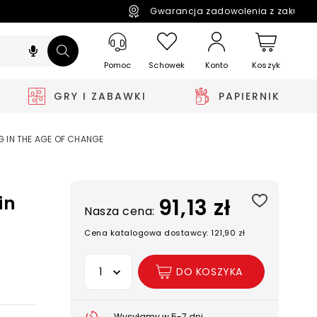
Gwarancja zadowolenia z zakupó
Pomoc
Schowek
Koszyk
Konto
GRY I ZABAWKI
PAPIERNIK
NG IN THE AGE OF CHANGE
in
91,13 zł
Nasza cena:
Cena katalogowa dostawcy: 121,90 zł
Wybierz opcję
DO KOSZYKA
Wysyłamy w 5-7 dni