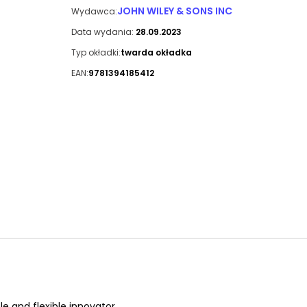
JOHN WILEY & SONS INC
Wydawca:
Data wydania:
28.09.2023
Typ okładki:
twarda okładka
EAN:
9781394185412
e and flexible innovator