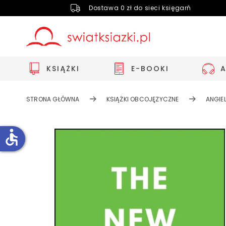
Dostawa 0 zł do sieci księgarń
KSIĄŻKI
E-BOOKI
STRONA GŁÓWNA
KSIĄŻKI OBCOJĘZYCZNE
ANGIEL
accessible
Zwiększ rozmiar czcionki
Zmniejsz rozmiar czcionki
Odwróć kolory
Skala szarości