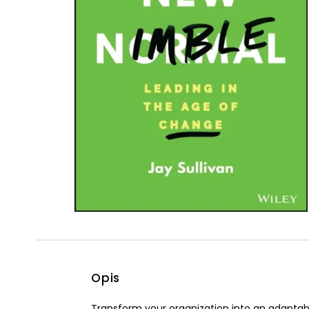
Powiększony kursor
Pomoc w czytaniu
Podkreślenie linków
Opis
Transform your organization into an adaptabl