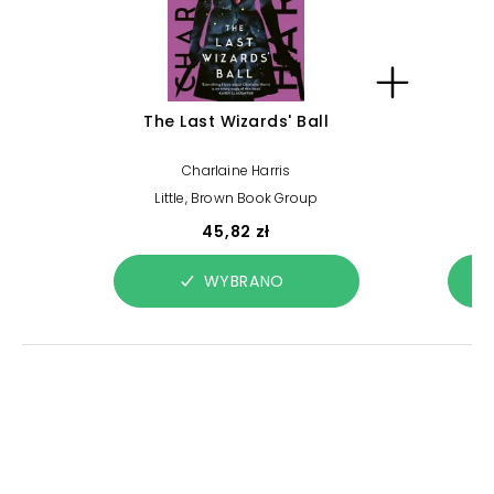
The Last Wizards' Ball
Th
(
Charlaine Harris
Little, Brown Book Group
45,82 zł
WYBRANO