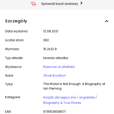
Sprawdź koszt dostawy
Szczegóły
Data wydania:
12.08.2021
Liczba stron:
392
Wymiary:
15.2x22.9
Typ okładki:
twarda okładka
Wydawca:
Rowman & Littlefield
Autor:
Oliver Buckton
The World Is Not Enough: A Biography of
Tytuł:
Ian Fleming
Kategorie:
Książki obcojęzyczne / angielskie /
Biography & True Stories
EAN:
9781538138571