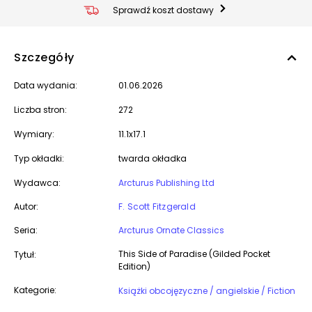
Sprawdź koszt dostawy
Szczegóły
Data wydania:
01.06.2026
Liczba stron:
272
Wymiary:
11.1x17.1
Typ okładki:
twarda okładka
Wydawca:
Arcturus Publishing Ltd
Autor:
F. Scott Fitzgerald
Seria:
Arcturus Ornate Classics
This Side of Paradise (Gilded Pocket
Tytuł:
Edition)
Kategorie:
Książki obcojęzyczne / angielskie / Fiction