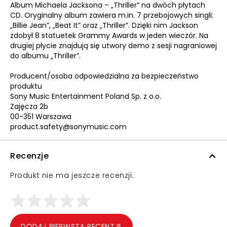
Album Michaela Jacksona – „Thriller” na dwóch płytach
CD. Oryginalny album zawiera m.in. 7 przebojowych singli:
„Billie Jean”, „Beat It” oraz „Thriller”. Dzięki nim Jackson
zdobył 8 statuetek Grammy Awards w jeden wieczór. Na
drugiej płycie znajdują się utwory demo z sesji nagraniowej
do albumu „Thriller”.
Producent/osoba odpowiedzialna za bezpieczeństwo
produktu
Sony Music Entertainment Poland Sp. z o.o.
Zajęcza 2b
00-351 Warszawa
product.safety@sonymusic.com
Recenzje
Produkt nie ma jeszcze recenzji.
DODAJ PIERWSZĄ RECENZJĘ