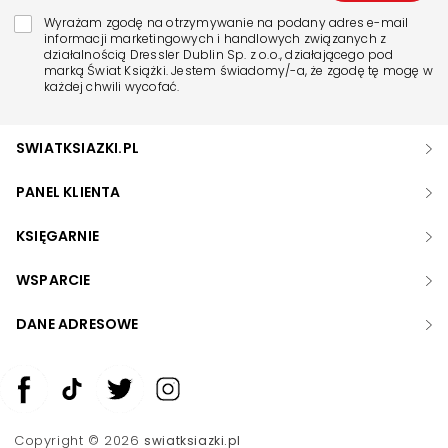
Wyrażam zgodę na otrzymywanie na podany adres e-mail
informacji marketingowych i handlowych związanych z
działalnością Dressler Dublin Sp. z o.o., działającego pod
marką Świat Książki. Jestem świadomy/-a, że zgodę tę mogę w
każdej chwili wycofać.
SWIATKSIAZKI.PL
PANEL KLIENTA
KSIĘGARNIE
WSPARCIE
DANE ADRESOWE
Zwiększ rozmiar czcionki
Zmniejsz rozmiar czcionki
Copyright © 2026
swiatksiazki.pl