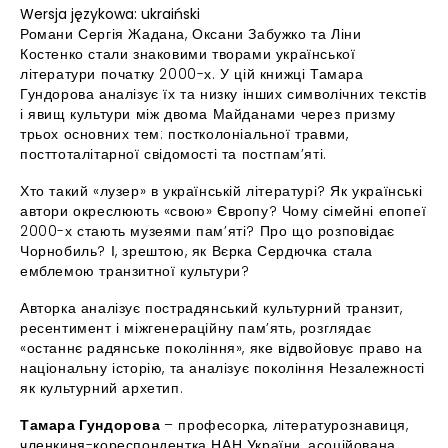
Wersja językowa: ukraiński
Романи Сергія Жадана, Оксани Забужко та Ліни
Костенко стали знаковими творами української
літератури початку 2000-х. У цій книжці Тамара
Гундорова аналізує їх та низку інших символічних текстів
і явищ культури між двома Майданами через призму
трьох основних тем: постколоніальної травми,
посттоталітарної свідомості та постпам’яті.
Хто такий «лузер» в українській літературі? Як українські
автори окреслюють «свою» Європу? Чому сімейні епопеї
2000-х стають музеями пам’яті? Про що розповідає
Чорнобиль? І, зрештою, як Вєрка Сердючка стала
емблемою транзитної культури?
Авторка аналізує пострадянський культурний транзит,
ресентимент і міжгенераційну пам’ять, розглядає
«останнє радянське покоління», яке відвойовує право на
національну історію, та аналізує покоління Незалежності
як культурний архетип.
Тамара Гундорова
– професорка, літературознавиця,
членкиня-кореспондентка НАН України, асоційована