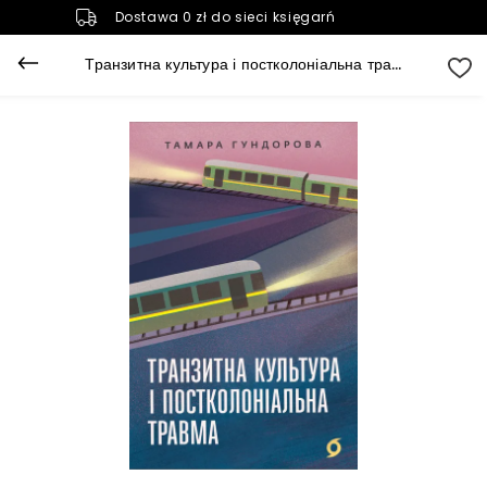
Dostawa 0 zł do sieci księgarń
Транзитна культура і постколоніальна травма (e-book)