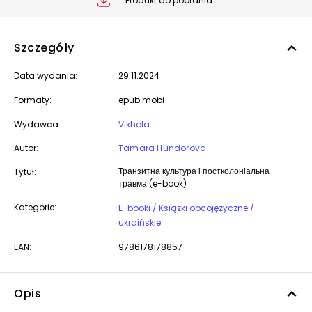
Produkt do pobrania
Szczegóły
Data wydania:
29.11.2024
Formaty:
epub mobi
Wydawca:
Vikhola
Autor:
Tamara Hundorova
Транзитна культура і постколоніальна
Tytuł:
травма (e-book)
Kategorie:
E-booki / Książki obcojęzyczne /
ukraińskie
EAN:
9786178178857
Opis