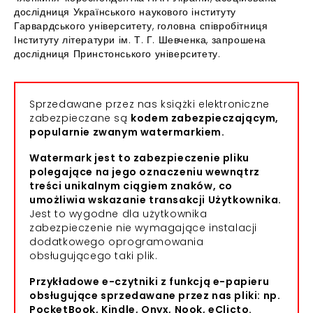
дослідниця Українського наукового інституту
Гарвардського університету, головна співробітниця
Інституту літератури ім. Т. Г. Шевченка, запрошена
дослідниця Принстонського університету.
Sprzedawane przez nas książki elektroniczne
zabezpieczane są
kodem zabezpieczającym,
popularnie zwanym watermarkiem.
Watermark jest to zabezpieczenie pliku
polegające na jego oznaczeniu wewnątrz
treści unikalnym ciągiem znaków, co
umożliwia wskazanie transakcji Użytkownika.
Jest to wygodne dla użytkownika
zabezpieczenie nie wymagające instalacji
dodatkowego oprogramowania
obsługującego taki plik.
Przykładowe e-czytniki z funkcją e-papieru
obsługujące sprzedawane przez nas pliki: np.
PocketBook, Kindle, Onyx, Nook, eClicto.