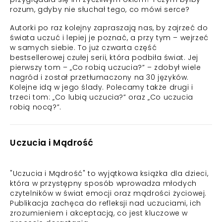
rozum, gdyby nie słuchał tego, co mówi serce?
Autorki po raz kolejny zapraszają nas, by zajrzeć do
świata uczuć i lepiej je poznać, a przy tym – wejrzeć
w samych siebie. To już czwarta część
bestsellerowej czułej serii, która podbiła świat. Jej
pierwszy tom – „Co robią uczucia?” – zdobył wiele
nagród i został przetłumaczony na 30 języków.
Kolejne idą w jego ślady. Polecamy także drugi i
trzeci tom: „Co lubią uczucia?” oraz „Co uczucia
robią nocą?”.
Uczucia i Mądrość
"Uczucia i Mądrość" to wyjątkowa książka dla dzieci,
która w przystępny sposób wprowadza młodych
czytelników w świat emocji oraz mądrości życiowej.
Publikacja zachęca do refleksji nad uczuciami, ich
zrozumieniem i akceptacją, co jest kluczowe w