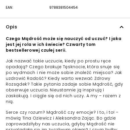
EAN:
9788381504454
Opis
Czego Mądrość może się nauczyć od uczuć? I jaka
jest jej rola w ich świecie? Czwarty tom
bestsellerowej czułej serii.
Jak nazwać takie uczucie, kiedy po prostu ręce
opadają? Czego brakuje Tęsknocie, która snuje się
po wydmach i nie może sobie znaleźć miejsca? Jak
uzdrowić Radość? Kiedy warto wezwać Zdrowy
Rozsądek? Takie pytania zadaje sobie Mądrość, gdy
obserwuje uczucia. Nieustannie ją inspirują i
zaskakują. I ciągle się od nich uczy. A my – razem z
nią.
Serce czy rozum? Mądrość czy emocje? I to, i to! –
mówią Tina Oziewicz i Aleksandra Zając. Bo gdzie
zaprowadziłyby nas uczucia, gdyby Mądrość nie
przyglądała się im życzliwym okiem? I czym byłby