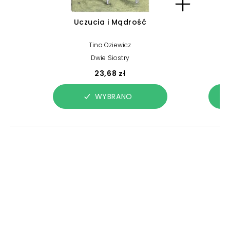
Uczucia i Mądrość
W
Tina Oziewicz
Dwie Siostry
23,68 zł
WYBRANO