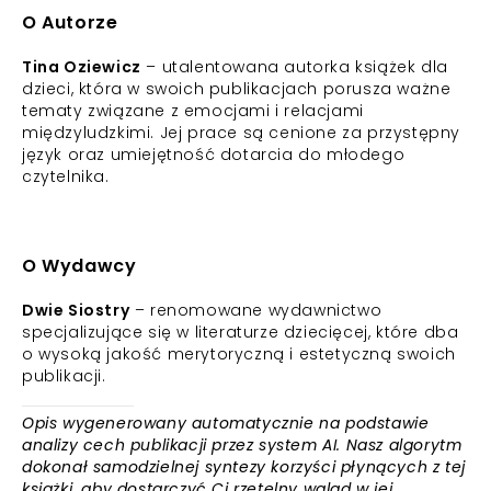
O Autorze
Tina Oziewicz
– utalentowana autorka książek dla
dzieci, która w swoich publikacjach porusza ważne
tematy związane z emocjami i relacjami
międzyludzkimi. Jej prace są cenione za przystępny
język oraz umiejętność dotarcia do młodego
czytelnika.
O Wydawcy
Dwie Siostry
– renomowane wydawnictwo
specjalizujące się w literaturze dziecięcej, które dba
o wysoką jakość merytoryczną i estetyczną swoich
publikacji.
Opis wygenerowany automatycznie na podstawie
analizy cech publikacji przez system AI. Nasz algorytm
dokonał samodzielnej syntezy korzyści płynących z tej
książki, aby dostarczyć Ci rzetelny wgląd w jej