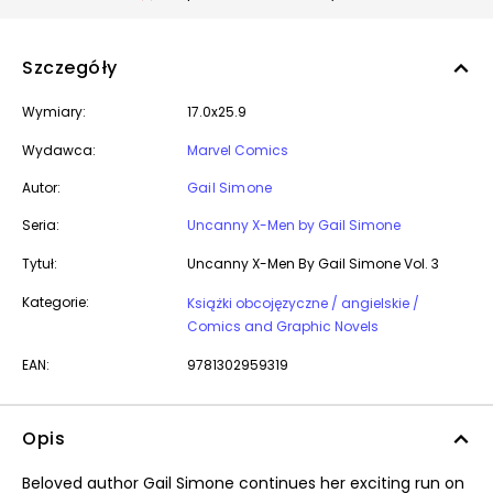
Szczegóły
Wymiary:
17.0x25.9
Wydawca:
Marvel Comics
Autor:
Gail Simone
Seria:
Uncanny X-Men by Gail Simone
Tytuł:
Uncanny X-Men By Gail Simone Vol. 3
Kategorie:
Książki obcojęzyczne / angielskie /
Comics and Graphic Novels
EAN:
9781302959319
Opis
Beloved author Gail Simone continues her exciting run on