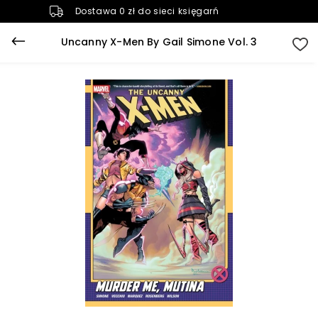
Dostawa 0 zł do sieci księgarń
Uncanny X-Men By Gail Simone Vol. 3