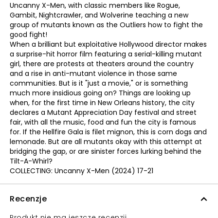
Uncanny X-Men, with classic members like Rogue,
Gambit, Nightcrawler, and Wolverine teaching a new
group of mutants known as the Outliers how to fight the
good fight!
When a brilliant but exploitative Hollywood director makes
a surprise-hit horror film featuring a serial-killing mutant
girl, there are protests at theaters around the country
and a rise in anti-mutant violence in those same
communities. But is it "just a movie," or is something
much more insidious going on? Things are looking up
when, for the first time in New Orleans history, the city
declares a Mutant Appreciation Day festival and street
fair, with all the music, food and fun the city is famous
for. If the Hellfire Gala is filet mignon, this is corn dogs and
lemonade. But are all mutants okay with this attempt at
bridging the gap, or are sinister forces lurking behind the
Tilt-A-Whirl?
COLLECTING: Uncanny X-Men (2024) 17-21
Recenzje
Produkt nie ma jeszcze recenzji.