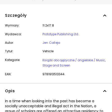
Szczegóły
Wymiary:
11.2x17.8
Wydawca:
Prototype Publishing Ltd.
Autor:
Jen Calleja
Tytuł:
Vehicle
Kategorie:
Książki obcojęzyczne / angielskie / Music,
Stage and Screen
EAN:
9781913513344
Opis
In a time when looking into the past has become a
socially unacceptable and illegal act in the Nation, a
group of scholars are offered an attractive residency to