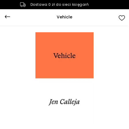
Dostawa 0 zł do sieci księgarń
Vehicle