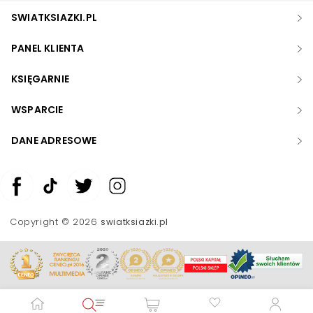
SWIATKSIAZKI.PL
PANEL KLIENTA
KSIĘGARNIE
WSPARCIE
DANE ADRESOWE
Zwiększ rozmiar czcionki
Zmniejsz rozmiar czcionki
Copyright © 2026
swiatksiazki.pl
Odwróć kolory
Skala szarości
Pomoc w czytaniu
Podkreślenie linków