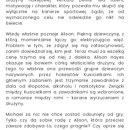
drużyny hokejowej Ventura Devils. Ma talent,
motywację i charakter, który pozwala mu skupić się
wyłącznie na karierze sportowej. Sądzi, że od
wyznaczonego celu nie odwiedzie go nikt na
świecie.
Wtedy właśnie poznaje Alison. Piękną dziewczynę, z
którą momentalnie łączy go elektryzująca więź.
Problem w tym, że zdążył się nią zafascynować,
zanim dowiedział się, kim jest. Teraz musi za wszelką
cenę trzyma się od niej z daleka. Alison Hayes
okazuje się bowiem córką właściciela drużyny, do
tego to właśnie ona przewodzi grupie dziewczyn
nazywanych przez hokeistów Kusicielkami. Ich
głównym zadaniem jest trzymanie zawodników z
dala od kłopotów, alkoholu i narkotyków. Związki
między Kusicielkami a zawodnikami są wzbronione,
a romanse między nimi – karane wyrzuceniem z
drużyny.
Michael za nic nie chce zostać odsunięty od gry.
Tylko czy da sobie radę z Alison, która przecież
zawsze zdobywa to, czego pragnie? Czy oprze się