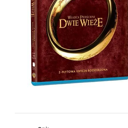
Powiększony kursor
Pomoc w czytaniu
Podkreślenie linków