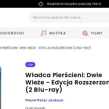
Bezpłatna wysyłka powyżej 149 zł
AUDIOBOOKI
MUZYKA
FILMY
 PIERŚCIENI: DWIE WIEŻE - EDYCJA ROZSZERZONA (2 BLU-RAY)
TOP
Władca Pierścieni: Dwie
Wieże - Edycja Rozszerzo
(2 Blu-ray)
Peter Jackson
Reżyser:
Oceń produkt