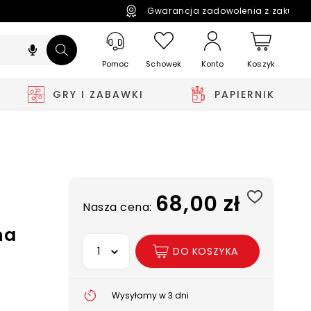
Gwarancja zadowolenia z zakupó
Pomoc
Schowek
Koszyk
Konto
GRY I ZABAWKI
PAPIERNIK
68,00 zł
Nasza cena:
na
Wybierz opcję
DO KOSZYKA
Wysyłamy w 3 dni