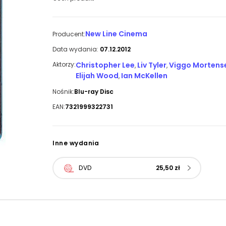
New Line Cinema
Producent:
Data wydania:
07.12.2012
Aktorzy:
Christopher Lee
Liv Tyler
Viggo Mortens
,
,
Elijah Wood
Ian McKellen
,
Nośnik:
Blu-ray Disc
EAN:
7321999322731
Inne wydania
DVD
25,50 zł