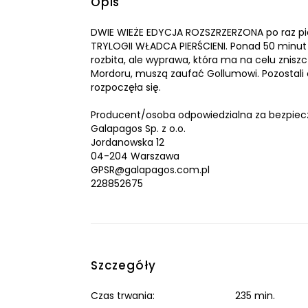
Opis
DWIE WIEŻE EDYCJA ROZSZRZERZONA po raz pier
TRYLOGII WŁADCA PIERŚCIENI. Ponad 50 minut
rozbita, ale wyprawa, która ma na celu zniszc
Mordoru, muszą zaufać Gollumowi. Pozostali 
rozpoczęła się.
Producent/osoba odpowiedzialna za bezpiec
Galapagos Sp. z o.o.
Jordanowska 12
04-204 Warszawa
GPSR@galapagos.com.pl
228852675
Szczegóły
Czas trwania:
235 min.