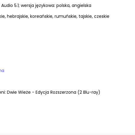
udio 5.1; wersja językowa: polska, angielska
kie, hebrajskie, koreańskie, rumuńskie, tajskie, czeskie
ma
eni: Dwie Wieże - Edycja Rozszerzona (2 Blu-ray)