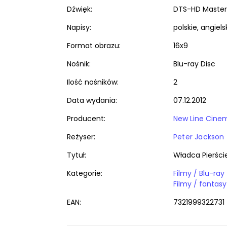
Dźwięk:
DTS-HD Master A
Napisy:
polskie, angiels
Format obrazu:
16x9
Nośnik:
Blu-ray Disc
Ilość nośników:
2
Data wydania:
07.12.2012
Producent:
New Line Cine
Reżyser:
Peter Jackson
Tytuł:
Władca Pierści
Kategorie:
Filmy / Blu-ray
Filmy / fantasy
EAN:
7321999322731