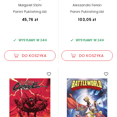
Babylon
Graphic Novel of
Margaret Stohl
Alessandro Ferrari
Seasons 1-3
Panini Publishing Ltd
Panini Publishing Ltd
45,76 zł
103,05 zł
WYSYŁAMY W 24H
WYSYŁAMY W 24H
DO KOSZYKA
DO KOSZYKA