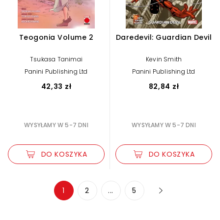
Teogonia Volume 2
Daredevil: Guardian Devil
Tsukasa Tanimai
Kevin Smith
Panini Publishing Ltd
Panini Publishing Ltd
42,33 zł
82,84 zł
WYSYŁAMY W 5-7 DNI
WYSYŁAMY W 5-7 DNI
DO KOSZYKA
DO KOSZYKA
Zwiększ rozmiar czcionki
1
2
...
5
Zmniejsz rozmiar czcionki
Odwróć kolory