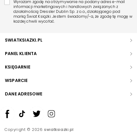
Wyrażam zgodę na otrzymywanie na podany adres e-mail
informacji marketingowych i handlowych związanych z
działalnością Dressler Dublin Sp. z o.o., działającego pod
marką Świat Książki. Jestem świadomy/-a, że zgodę tę mogę w
każdej chwili wycofać.
SWIATKSIAZKI.PL
PANEL KLIENTA
KSIĘGARNIE
WSPARCIE
DANE ADRESOWE
Zwiększ rozmiar czcionki
Zmniejsz rozmiar czcionki
Copyright © 2026
swiatksiazki.pl
Odwróć kolory