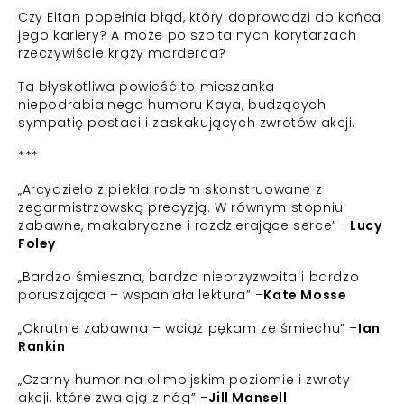
Czy Eitan popełnia błąd, który doprowadzi do końca
jego kariery? A może po szpitalnych korytarzach
rzeczywiście krąży morderca?
Ta błyskotliwa powieść to mieszanka
niepodrabialnego humoru Kaya, budzących
sympatię postaci i zaskakujących zwrotów akcji.
***
„Arcydzieło z piekła rodem skonstruowane z
zegarmistrzowską precyzją. W równym stopniu
zabawne, makabryczne i rozdzierające serce” –
Lucy
Foley
„Bardzo śmieszna, bardzo nieprzyzwoita i bardzo
poruszająca – wspaniała lektura” –
Kate Mosse
„Okrutnie zabawna – wciąż pękam ze śmiechu” –
Ian
Rankin
„Czarny humor na olimpijskim poziomie i zwroty
akcji, które zwalają z nóg” –
Jill Mansell