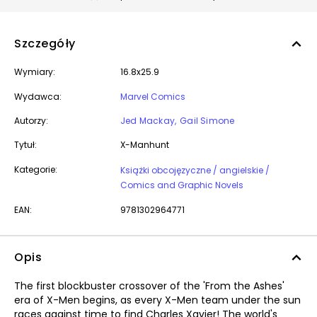
Szczegóły
Wymiary:
16.8x25.9
Wydawca:
Marvel Comics
Autorzy:
Jed Mackay
Gail Simone
Tytuł:
X-Manhunt
Kategorie:
Książki obcojęzyczne / angielskie /
Comics and Graphic Novels
EAN:
9781302964771
Opis
The first blockbuster crossover of the 'From the Ashes'
era of X-Men begins, as every X-Men team under the sun
races against time to find Charles Xavier! The world's