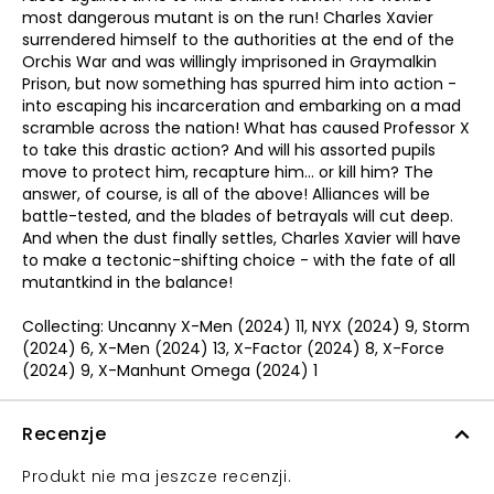
most dangerous mutant is on the run! Charles Xavier
surrendered himself to the authorities at the end of the
Orchis War and was willingly imprisoned in Graymalkin
Prison, but now something has spurred him into action -
into escaping his incarceration and embarking on a mad
scramble across the nation! What has caused Professor X
to take this drastic action? And will his assorted pupils
move to protect him, recapture him... or kill him? The
answer, of course, is all of the above! Alliances will be
battle-tested, and the blades of betrayals will cut deep.
And when the dust finally settles, Charles Xavier will have
to make a tectonic-shifting choice - with the fate of all
mutantkind in the balance!
Collecting: Uncanny X-Men (2024) 11, NYX (2024) 9, Storm
(2024) 6, X-Men (2024) 13, X-Factor (2024) 8, X-Force
(2024) 9, X-Manhunt Omega (2024) 1
Recenzje
Produkt nie ma jeszcze recenzji.