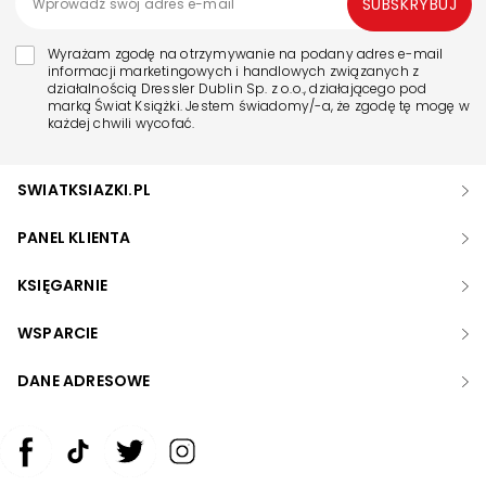
SUBSKRYBUJ
Wyrażam zgodę na otrzymywanie na podany adres e-mail
informacji marketingowych i handlowych związanych z
działalnością Dressler Dublin Sp. z o.o., działającego pod
marką Świat Książki. Jestem świadomy/-a, że zgodę tę mogę w
każdej chwili wycofać.
SWIATKSIAZKI.PL
PANEL KLIENTA
KSIĘGARNIE
WSPARCIE
DANE ADRESOWE
Zwiększ rozmiar czcionki
Zmniejsz rozmiar czcionki