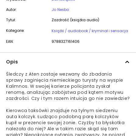
Autor:
Jo Nesbo
Tytuł:
Zazdrość (książka audio)
Kategorie:
Książki / audiobook / kryminał i sensacja
EAN:
9788327161406
Opis
Śledczy z Aten zostaje wezwany do zbadania
sprawy zaginięcia niemieckiego turysty na wyspie
Kalimnos. W swojej karierze policjanta zyskał
renomę, analizując zabójstwa pod kątem motywu
zazdrości. Czy i tym razem intuicja go nie zawiedzie?
Kierowca taksówki znajduje na tylnym siedzeniu
auta kolczyk. Łudząco podobną parę kolczyków
kupił w prezencie swojej żonie. Czyżby ta błyskotka
należała do niej? Ale w takim razie skąd się tam
wzięła? Niepokojące pytania, zważywszy, że pojazd