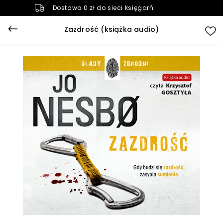
Dostawa 0 zł do sieci księgarń
Zazdrość (książka audio)