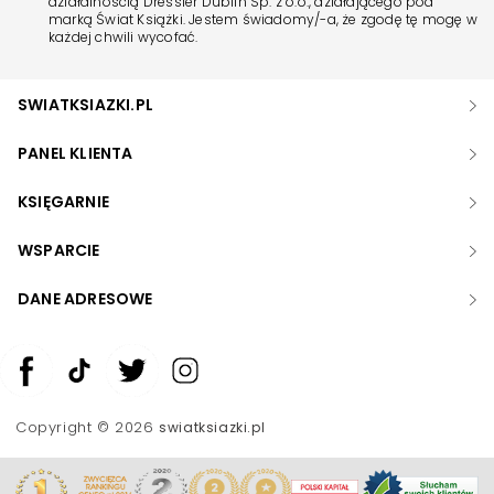
działalnością Dressler Dublin Sp. z o.o., działającego pod
marką Świat Książki. Jestem świadomy/-a, że zgodę tę mogę w
każdej chwili wycofać.
SWIATKSIAZKI.PL
PANEL KLIENTA
KSIĘGARNIE
WSPARCIE
DANE ADRESOWE
Zwiększ rozmiar czcionki
Zmniejsz rozmiar czcionki
Copyright © 2026
swiatksiazki.pl
Odwróć kolory
Skala szarości