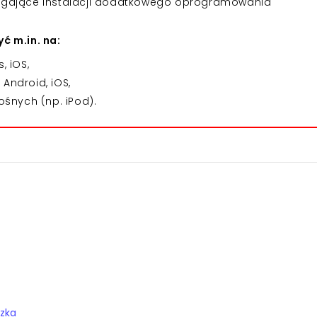
agające instalacji dodatkowego oprogramowania
ć m.in. na:
 iOS,
Android, iOS,
śnych (np. iPod).
ązka