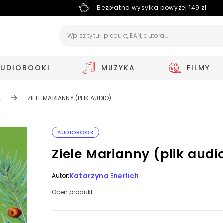
Bezpłatna wysyłka powyżej 149 zł
AUDIOBOOKI
MUZYKA
FILMY
A
ZIELE MARIANNY (PLIK AUDIO)
AUDIOBOOK
Ziele Marianny (plik audi
Katarzyna Enerlich
Autor:
Oceń produkt