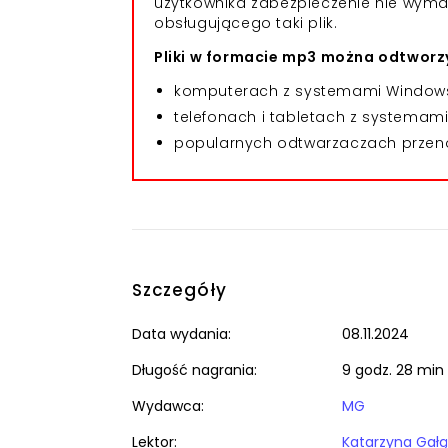
użytkownika zabezpieczenie nie wym
obsługującego taki plik.
Pliki w formacie mp3 można odtworzy
komputerach z systemami Windows,
telefonach i tabletach z systemami 
popularnych odtwarzaczach przeno
Szczegóły
Data wydania:
08.11.2024
Długość nagrania:
9 godz. 28 min
Wydawca:
MG
Lektor:
Katarzyna Gał