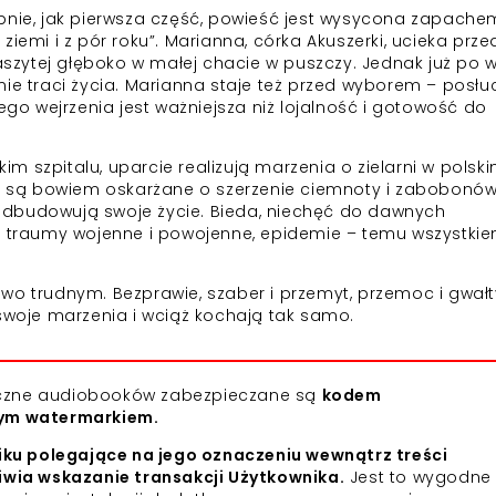
bnie, jak pierwsza część, powieść jest wysycona zapachem 
iemi i z pór roku”. Marianna, córka Akuszerki, ucieka prze
zaszytej głęboko w małej chacie w puszczy. Jednak już po w
nie traci życia. Marianna staje też przed wyborem – posł
zego wejrzenia jest ważniejsza niż lojalność i gotowość do
 szpitalu, uparcie realizują marzenia o zielarni w polski
e, są bowiem oskarżane o szerzenie ciemnoty i zabobonów
e odbudowują swoje życie. Bieda, niechęć do dawnych
e, traumy wojenne i powojenne, epidemie – temu wszystki
wo trudnym. Bezprawie, szaber i przemyt, przemoc i gwałt
 swoje marzenia i wciąż kochają tak samo.
niczne audiobooków zabezpieczane są
kodem
nym watermarkiem.
iku polegające na jego oznaczeniu wewnątrz treści
iwia wskazanie transakcji Użytkownika.
Jest to wygodne 