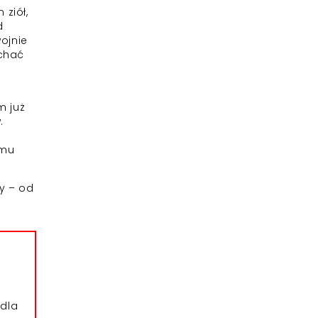
ziół,
d
ojnie
uchać
m już
.
emu
y – od
dla