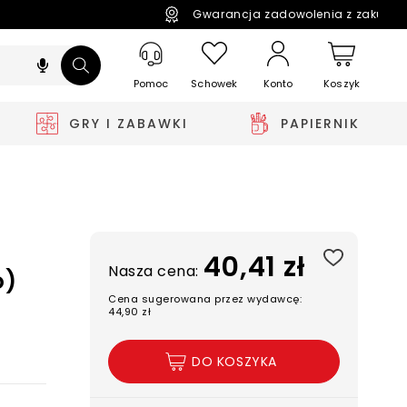
Gwarancja zadowolenia z zakupó
Pomoc
Schowek
Koszyk
Konto
GRY I ZABAWKI
PAPIERNIK
40,41 zł
Nasza cena:
o)
Cena sugerowana przez wydawcę:
44,90 zł
DO KOSZYKA