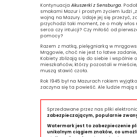
Kontynuacja
Akuszerki z Sensburga
. Podo
smakami Mazur i prostym życiem ludzi „z z
wojną na Mazury. Udaje jej się przeżyć, 
przychodzi taki moment, że o mały włos 
serca czy intuicji? Czy miłość od pierws
pomocy?
Razem z matką, pielęgniarką w mrągowskim
Mrągowie, choć nie jest to łatwe zadani
Kobiety zbliżają się do siebie i wspólni
mieszkańców, którzy pozostali w mieści
muszą stawić czoła.
Rok 1945 był na Mazurach rokiem wyjątko
zaczyna się ta powieść. Ale ludzie mają
Sprzedawane przez nas pliki elektro
zabezpieczającym, popularnie zwa
Watermark jest to zabezpieczenie pl
unikalnym ciągiem znaków, co umożl