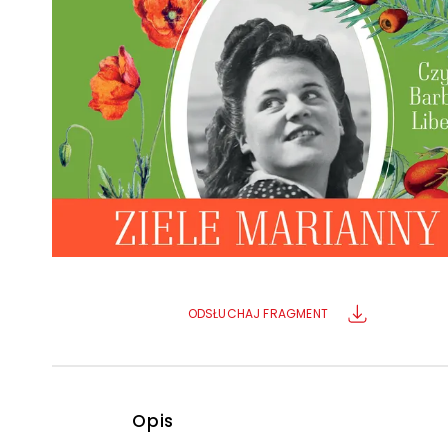
Powiększony kursor
Pomoc w czytaniu
Podkreślenie linków
ODSŁUCHAJ FRAGMENT
Opis