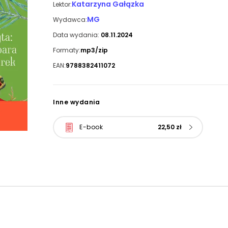
Katarzyna Gałązka
Lektor:
MG
Wydawca:
Data wydania:
08.11.2024
Formaty:
mp3/zip
EAN:
9788382411072
Inne wydania
E-book
22,50 zł