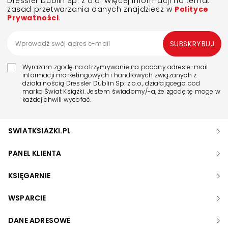
Dressler Dublin Sp. z o.o. Więcej informacji na temat
zasad przetwarzania danych znajdziesz w
Polityce
Prywatności
.
SUBSKRYBUJ
Wyrażam zgodę na otrzymywanie na podany adres e-mail
informacji marketingowych i handlowych związanych z
działalnością Dressler Dublin Sp. z o.o., działającego pod
marką Świat Książki. Jestem świadomy/-a, że zgodę tę mogę w
każdej chwili wycofać.
SWIATKSIAZKI.PL
PANEL KLIENTA
KSIĘGARNIE
WSPARCIE
DANE ADRESOWE