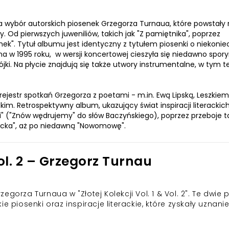
ra wybór autorskich piosenek Grzegorza Turnaua, które powstały
ery. Od pierwszych juweniliów, takich jak "Z pamiętnika", poprzez
lamek". Tytuł albumu jest identyczny z tytułem piosenki o niekoni
ana w 1995 roku, w wersji koncertowej cieszyła się niedawno spor
jki. Na płycie znajdują się także utwory instrumentalne, w tym 
rejestr spotkań Grzegorza z poetami - m.in. Ewą Lipską, Leszkiem
kim. Retrospektywny album, ukazujący świat inspiracji literackic
" ("Znów wędrujemy" do słów Baczyńskiego), poprzez przeboje ta
"Bracka", aż po niedawną "Nowomowę".
Vol. 2 – Grzegorz Turnau
orza Turnaua w "Złotej Kolekcji Vol. 1 & Vol. 2". Te dwie p
e piosenki oraz inspiracje literackie, które zyskały uznani