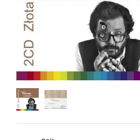
Powiększony kursor
Pomoc w czytaniu
Podkreślenie linków