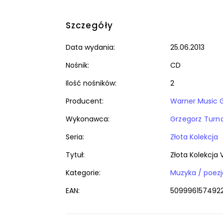
Szczegóły
Data wydania:
25.06.2013
Nośnik:
CD
Ilość nośników:
2
Producent:
Warner Music 
Wykonawca:
Grzegorz Turn
Seria:
Złota Kolekcja
Tytuł:
Złota Kolekcja Vo
Kategorie:
Muzyka / poez
EAN:
509996157492