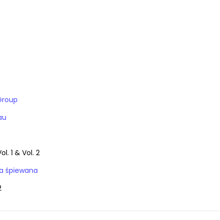
Group
au
l. 1 & Vol. 2
ja śpiewana
2