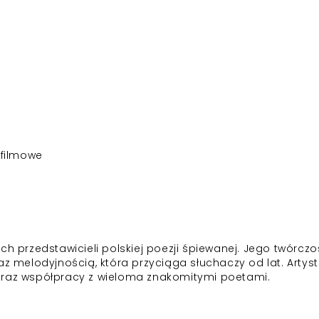
 filmowe
ch przedstawicieli polskiej poezji śpiewanej. Jego twórcz
az melodyjnością, która przyciąga słuchaczy od lat. Artys
oraz współpracy z wieloma znakomitymi poetami.