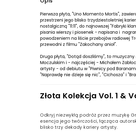
Opis
Pierwsza płyta, "Uno Momento Mortis", zawie
przestrzeni jego blisko trzydziestoletniej kari
nostalgiczną "11:11", do najnowszej "Fabryki k
pisania wierszy i piosenek - napisana i nagr
powodzeniem na liście przebojów radiowej Tró
przewodni z filmu "Zakochany anioł".
Druga płyta, "Dotąd doszliśmy", to muzyczny 
Moczulskim i - najczęściej - Michałem Zabłoc
artysty - od debiutu w "Piwnicy pod Baranami
"Naprawdę nie dzieje się nic", "Cichosza" i 
Złota Kolekcja Vol. 1 & 
Odkryj niezwykłą podróż przez muzykę Grzeg
esencja jego twórczości, łącząca autorski
blisko trzy dekady kariery artysty.