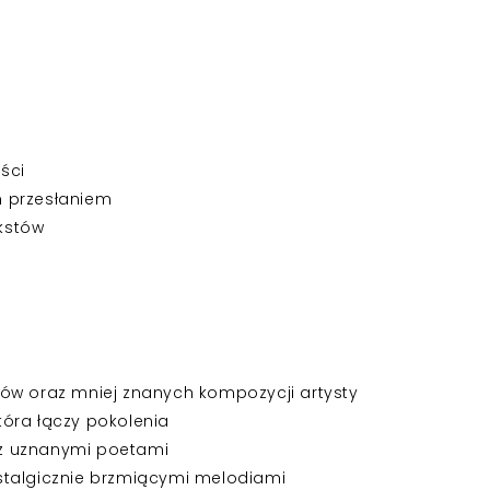
ści
m przesłaniem
ekstów
ów oraz mniej znanych kompozycji artysty
óra łączy pokolenia
y z uznanymi poetami
stalgicznie brzmiącymi melodiami