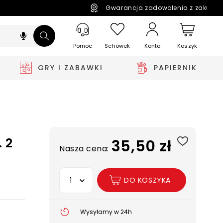
Gwarancja zadowolenia z zakupó
Pomoc
Schowek
Koszyk
Konto
GRY I ZABAWKI
PAPIERNIK
. 2
35,50 zł
Nasza cena:
Wybierz opcję
DO KOSZYKA
Wysyłamy w 24h