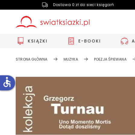
Dostawa 0 zł do sieci księgarń
KSIĄŻKI
E-BOOKI
STRONA GŁÓWNA
MUZYKA
POEZJA ŚPIEWANA
accessible
Zwiększ rozmiar czcionki
Zmniejsz rozmiar czcionki
Odwróć kolory
Skala szarości