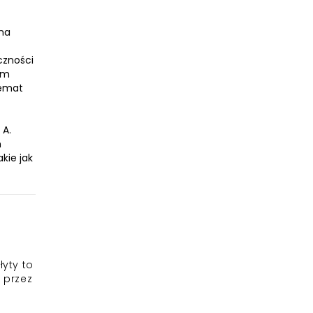
 na
eczności
ym
temat
 A.
h
kie jak
łyty to
e przez