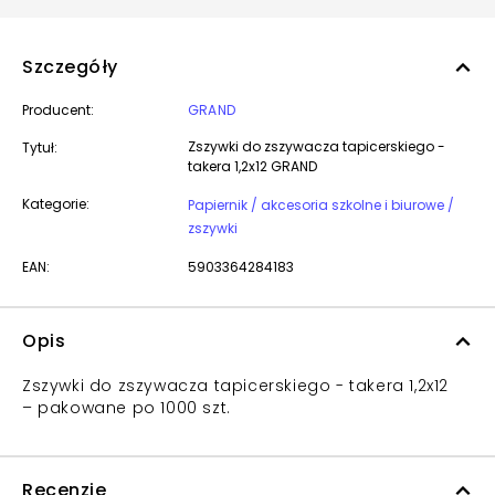
Szczegóły
Producent:
GRAND
Zszywki do zszywacza tapicerskiego -
Tytuł:
takera 1,2x12 GRAND
Kategorie:
Papiernik / akcesoria szkolne i biurowe /
zszywki
EAN:
5903364284183
Opis
Zszywki do zszywacza tapicerskiego - takera 1,2x12
– pakowane po 1000 szt.
Recenzje