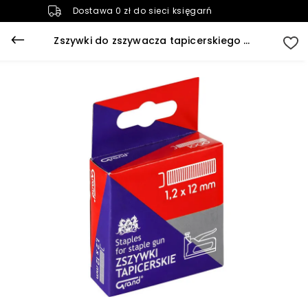
Dostawa 0 zł do sieci księgarń
Zszywki do zszywacza tapicerskiego - takera 1,2x12 GRAND