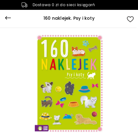
Dostawa 0 zł do sieci księgarń
160 naklejek. Psy i koty