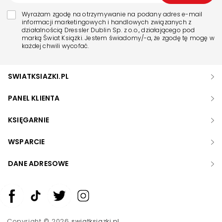
Wyrażam zgodę na otrzymywanie na podany adres e-mail
informacji marketingowych i handlowych związanych z
działalnością Dressler Dublin Sp. z o.o., działającego pod
marką Świat Książki. Jestem świadomy/-a, że zgodę tę mogę w
każdej chwili wycofać.
SWIATKSIAZKI.PL
PANEL KLIENTA
KSIĘGARNIE
WSPARCIE
DANE ADRESOWE
Zwiększ rozmiar czcionki
Zmniejsz rozmiar czcionki
Copyright © 2026
swiatksiazki.pl