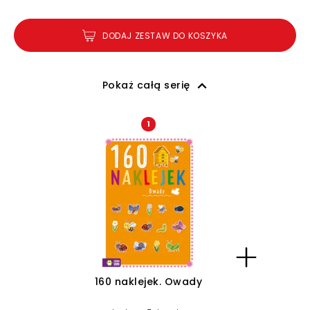
DODAJ ZESTAW DO KOSZYKA
Pokaż całą serię
1
160 naklejek. Owady
1