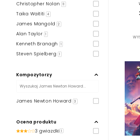
Christopher Nolan
11
Taika Waititi
4
James Mangold
2
Alan Taylor
1
WYS
Kenneth Branagh
1
Steven Spielberg
1
Kompozytorzy
James Newton Howard
3
Ocena produktu
3 gwiazdki
1