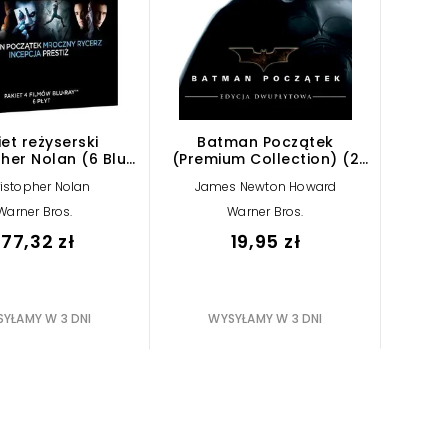
iet reżyserski
Batman Początek
her Nolan (6 Blu-
(Premium Collection) (2
ray)
DVD)
istopher Nolan
James Newton Howard
Warner Bros.
Warner Bros.
177,32 zł
19,95 zł
YŁAMY W 3 DNI
WYSYŁAMY W 3 DNI