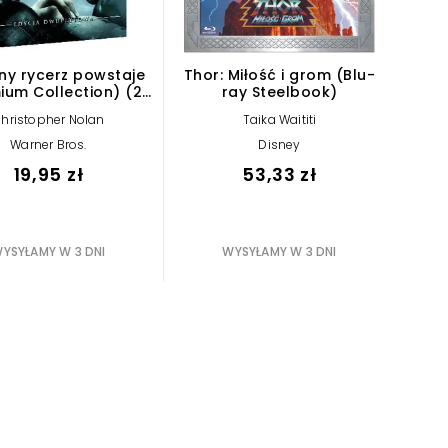
ny rycerz powstaje
Thor: Miłość i grom (Blu-
ium Collection) (2
ray Steelbook)
DVD)
hristopher Nolan
Taika Waititi
Warner Bros.
Disney
19,95 zł
53,33 zł
YSYŁAMY W 3 DNI
WYSYŁAMY W 3 DNI