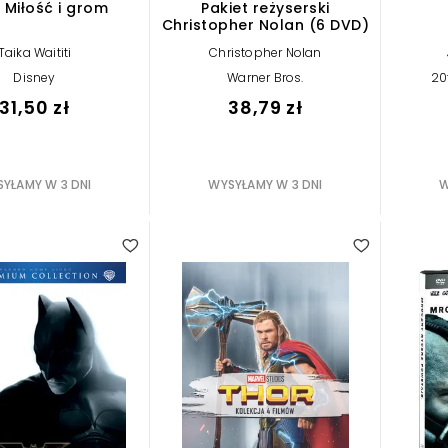
 Miłość i grom
Pakiet reżyserski
Christopher Nolan (6 DVD)
Taika Waititi
Christopher Nolan
Disney
Warner Bros.
20
31,50 zł
38,79 zł
YŁAMY W 3 DNI
WYSYŁAMY W 3 DNI
W
3.00