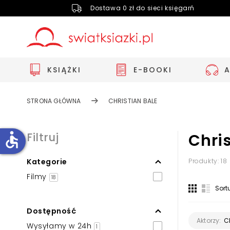
Dostawa 0 zł do sieci księgarń
KSIĄŻKI
E-BOOKI
STRONA GŁÓWNA
CHRISTIAN BALE
accessible
Filtruj
Chris
Kategorie
Produkty: 18
Zwiększ rozmiar czcionki
Filmy
18
Zmniejsz rozmiar czcionki
Sort
Odwróć kolory
Dostępność
Skala szarości
C
Aktorzy:
Wysyłamy w 24h
1