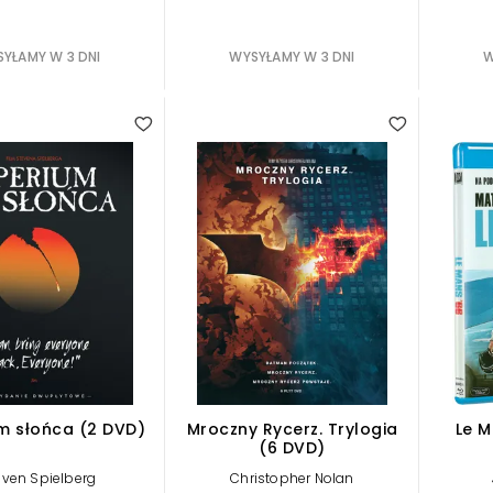
YŁAMY W 3 DNI
WYSYŁAMY W 3 DNI
W
m słońca (2 DVD)
Mroczny Rycerz. Trylogia
Le M
(6 DVD)
even Spielberg
Christopher Nolan