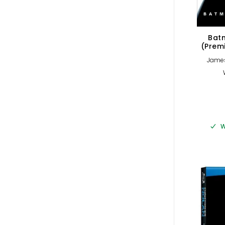
Bat
(Prem
Jame
W