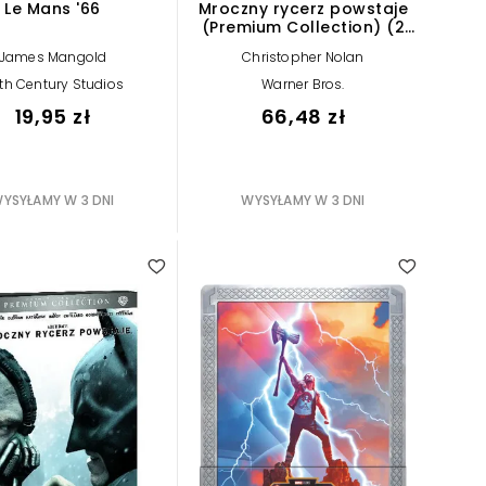
Le Mans '66
Mroczny rycerz powstaje
(Premium Collection) (2
Blu-ray)
James Mangold
Christopher Nolan
th Century Studios
Warner Bros.
19,95 zł
66,48 zł
YSYŁAMY W 3 DNI
WYSYŁAMY W 3 DNI