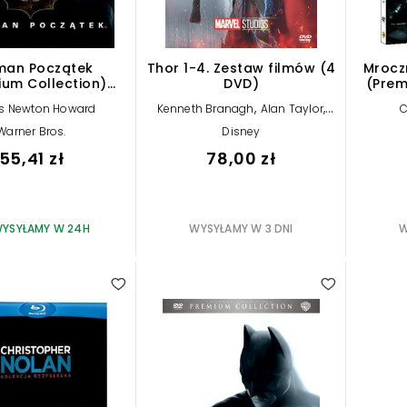
man Początek
Thor 1-4. Zestaw filmów (4
Mrocz
ium Collection)
DVD)
(Prem
(Blu-ray)
,
,
s Newton Howard
Kenneth Branagh
Alan Taylor
C
Taika Waititi
Warner Bros.
Disney
55,41 zł
78,00 zł
YSYŁAMY W 24H
WYSYŁAMY W 3 DNI
W