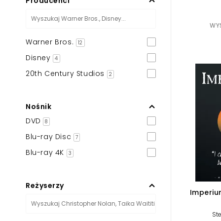
Producenci
WYS
Warner Bros.
12
Disney
4
20th Century Studios
2
Nośnik
DVD
8
Blu-ray Disc
7
Blu-ray 4K
3
Reżyserzy
Imperiu
St