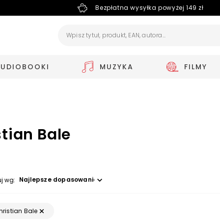
Bezpłatna wysyłka powyżej 149 zł
AUDIOBOOKI
MUZYKA
FILMY
tian Bale
Wybierz opcję
uj wg:
hristian Bale