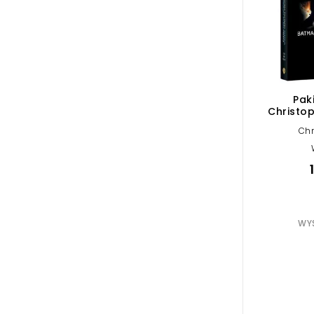
Pak
Christop
Chr
WYS