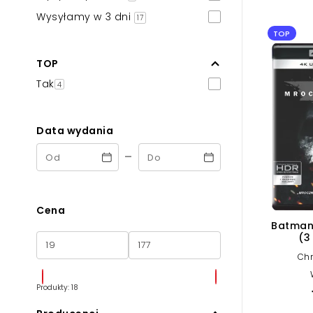
Powiększony kursor
Wysyłamy w 3 dni
17
TOP
Pomoc w czytaniu
TOP
Podkreślenie linków
Tak
4
Data wydania
-
Cena
Batman
(3
Chr
Produkty: 18