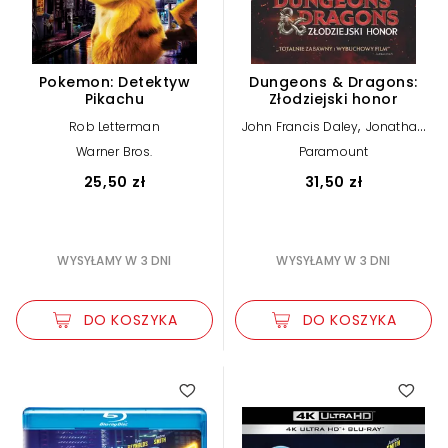
Pokemon: Detektyw
Dungeons & Dragons:
Pikachu
Złodziejski honor
,
Rob Letterman
John Francis Daley
Jonathan
Goldstein
Warner Bros.
Paramount
25,50 zł
31,50 zł
WYSYŁAMY W 3 DNI
WYSYŁAMY W 3 DNI
DO KOSZYKA
DO KOSZYKA