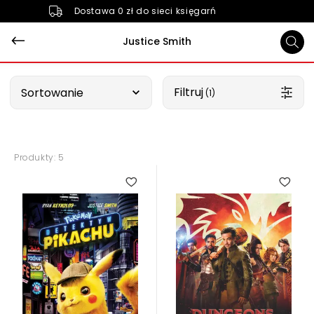
Dostawa 0 zł do sieci księgarń
Justice Smith
Wybierz opcję
Filtruj
Sortowanie
 (1)
Produkty: 5