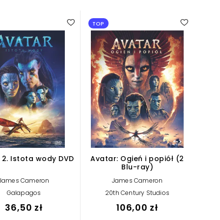
4.00
TOP
 2. Istota wody DVD
Avatar: Ogień i popiół (2
Blu-ray)
James Cameron
James Cameron
Galapagos
20th Century Studios
36,50 zł
106,00 zł