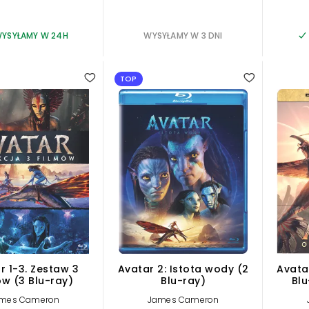
YSYŁAMY W 24H
WYSYŁAMY W 3 DNI
TOP
r 1-3. Zestaw 3
Avatar 2: Istota wody (2
Avatar
ów (3 Blu-ray)
Blu-ray)
Blu
mes Cameron
James Cameron