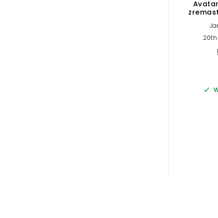
Avatar
zremast
Ja
20th
W