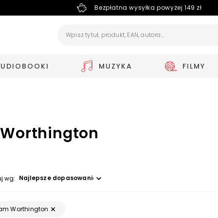
Bezpłatna wysyłka powyżej 149 zł
AUDIOBOOKI
MUZYKA
FILMY
Worthington
Wybierz opcję
uj wg:
am Worthington