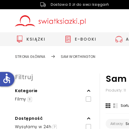
Dostawa 0 zł do sieci księgarń
KSIĄŻKI
E-BOOKI
STRONA GŁÓWNA
SAM WORTHINGTON
accessible
Filtruj
Sam 
Kategorie
Produkty: 11
Zwiększ rozmiar czcionki
Filmy
11
Zmniejsz rozmiar czcionki
Sort
Odwróć kolory
Dostępność
Skala szarości
S
Aktorzy:
Wysyłamy w 24h
7