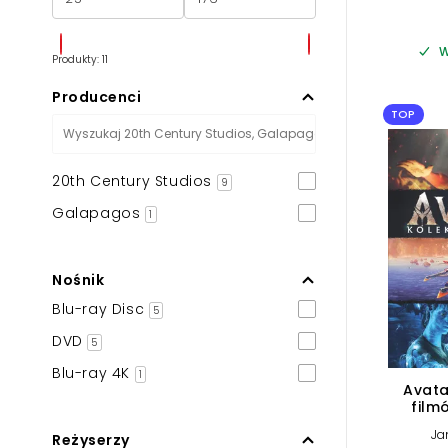
W
Produkty: 11
Producenci
TOP
20th Century Studios
9
Galapagos
1
Nośnik
Blu-ray Disc
5
DVD
5
Blu-ray 4K
1
Avata
film
Ja
Reżyserzy