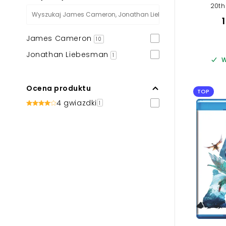
20th
James Cameron
10
Jonathan Liebesman
1
W
Ocena produktu
TOP
4 gwiazdki
1