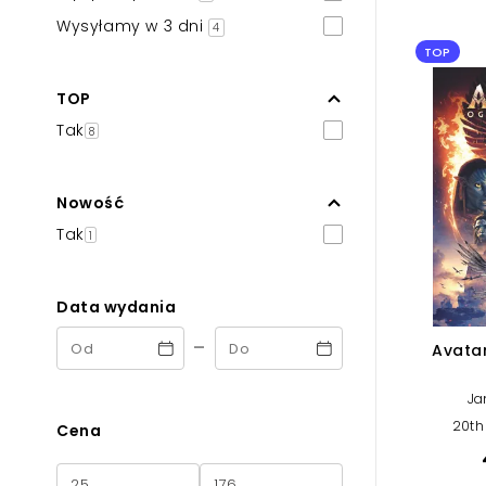
Powiększony kursor
Wysyłamy w 3 dni
4
TOP
Pomoc w czytaniu
TOP
Podkreślenie linków
Tak
8
Nowość
Tak
1
Data wydania
-
Avatar
Ja
20th
Cena