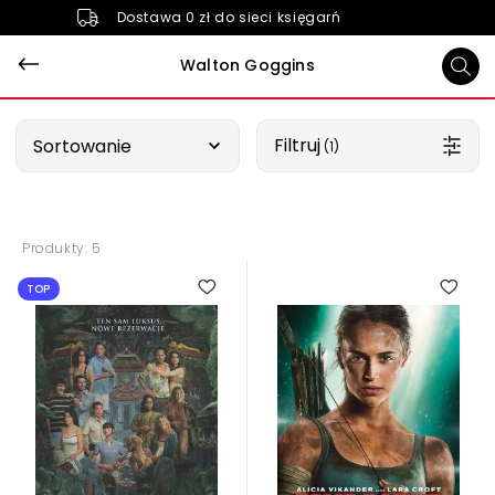
Dostawa 0 zł do sieci księgarń
Walton Goggins
Wybierz opcję
Filtruj
Sortowanie
 (1)
Produkty: 5
TOP