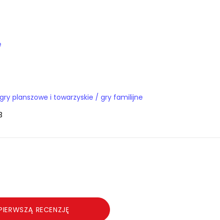
e
Gry i zabawki / gry planszowe i towarzyskie / gry familijne
3
PIERWSZĄ RECENZJĘ