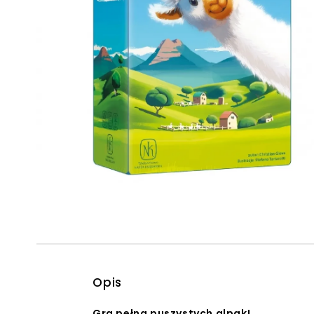
Powiększony kursor
Pomoc w czytaniu
Podkreślenie linków
Opis
Gra pełna puszystych alpak!