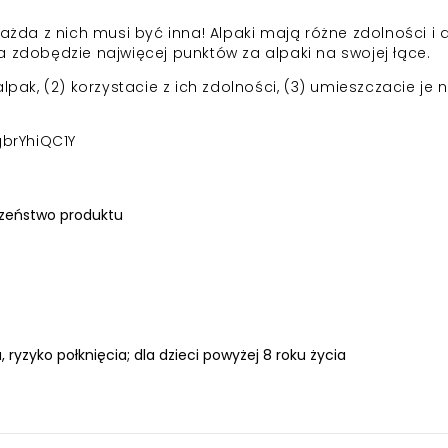
każda z nich musi być inna! Alpaki mają różne zdolności i 
a zdobędzie najwięcej punktów za alpaki na swojej łące.
lpak, (2) korzystacie z ich zdolności, (3) umieszczacie je 
gbrYhiQC1Y
zeństwo produktu
, ryzyko połknięcia; dla dzieci powyżej 8 roku życia