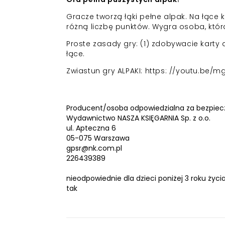
Gracze tworzą łąki pełne alpak. Na łące 
różną liczbę punktów. Wygra osoba, któr
Proste zasady gry: (1) zdobywacie karty a
łące.
Zwiastun gry ALPAKI: https: //youtu.be/m
Producent/osoba odpowiedzialna za bezpiec
Wydawnictwo NASZA KSIĘGARNIA Sp. z o.o.
ul. Apteczna 6
05-075 Warszawa
gpsr@nk.com.pl
226439389
nieodpowiednie dla dzieci poniżej 3 roku życia
tak