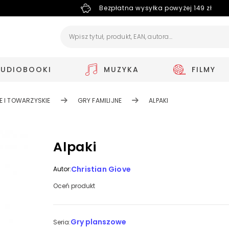
Bezpłatna wysyłka powyżej 149 zł
AUDIOBOOKI
MUZYKA
FILMY
 I TOWARZYSKIE
GRY FAMILIJNE
ALPAKI
Alpaki
Christian Giove
Autor:
Oceń produkt
Gry planszowe
Seria: