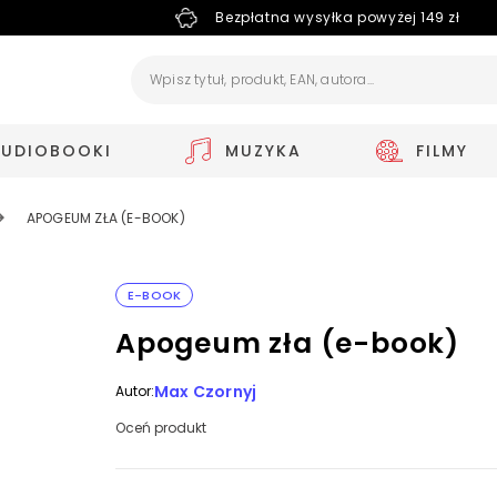
Bezpłatna wysyłka powyżej 149 zł
AUDIOBOOKI
MUZYKA
FILMY
APOGEUM ZŁA (E-BOOK)
E-BOOK
Apogeum zła (e-book)
Max Czornyj
Autor:
Oceń produkt