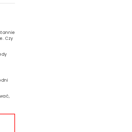
stannie
e. Czy
edy
odni
rwać,