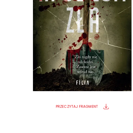
Powiększony kursor
Pomoc w czytaniu
Podkreślenie linków
PRZECZYTAJ FRAGMENT