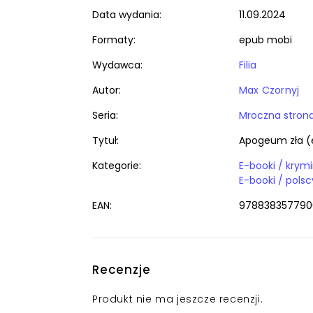
Data wydania:
11.09.2024
Formaty:
epub mobi
Wydawca:
Filia
Autor:
Max Czornyj
Seria:
Mroczna stron
Tytuł:
Apogeum zła (
Kategorie:
E-booki / polsc
EAN:
978838357790
Recenzje
Produkt nie ma jeszcze recenzji.