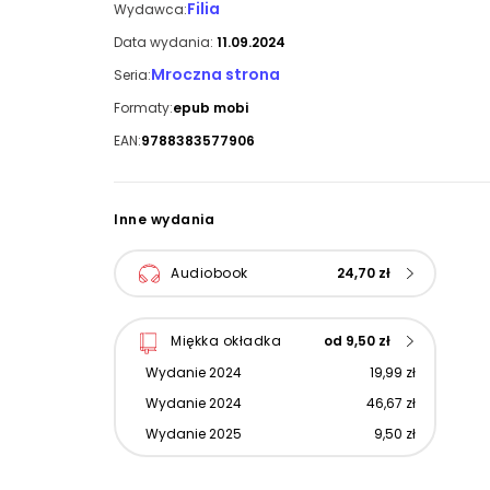
Filia
Wydawca:
Data wydania:
11.09.2024
Mroczna strona
Seria:
Formaty:
epub mobi
EAN:
9788383577906
Inne wydania
Audiobook
24,70 zł
Miękka okładka
od 9,50 zł
Wydanie 2024
19,99 zł
Wydanie 2024
46,67 zł
Wydanie 2025
9,50 zł