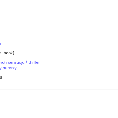
a
e-book)
E-booki / kryminał i sensacja / thriller
y autorzy
6