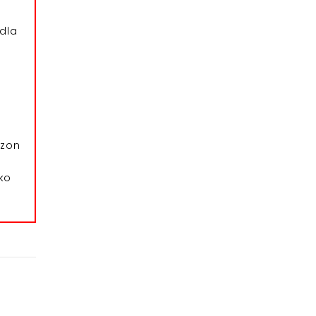
dla
azon
ko