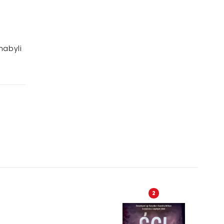
nabyli
2