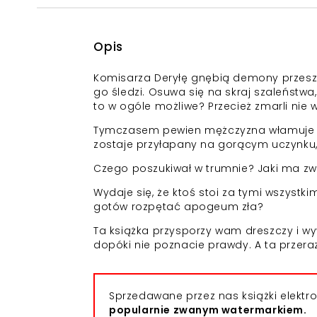
Opis
Komisarza Deryłę gnębią demony przeszło
go śledzi. Osuwa się na skraj szaleństwa
to w ogóle możliwe? Przecież zmarli nie w
Tymczasem pewien mężczyzna włamuje si
zostaje przyłapany na gorącym uczynku
Czego poszukiwał w trumnie? Jaki ma zw
Wydaje się, że ktoś stoi za tymi wszystk
gotów rozpętać apogeum zła?
Ta książka przysporzy wam dreszczy i wyw
dopóki nie poznacie prawdy. A ta przeraz
Sprzedawane przez nas książki elekt
popularnie zwanym watermarkiem.