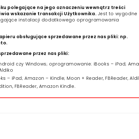
iku polegające na jego oznaczeniu wewnątrz treści
iwia wskazanie transakcji Użytkownika.
Jest to wygodne 
agające instalacji dodatkowego oprogramowania
apieru obsługujące sprzedawane przez nas pliki: np.
cto.
przedawane przez nas pliki:
 Android czy Windows; oprogramowanie: iBooks – iPad; Am
Aldiko
 – iPad; Amazon – Kindle; Moon + Reader, FBReader, Aldi
dition, FBReader, Amazon Kindle.