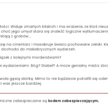
ści. Widuje zmarłych bliskich i ma wrażenie, że ktoś nieu
, choć jego umysł stara się znaleźć logiczne wytłumaczeni
stają z grobów...
ę na cmentarz i masakruje świeżo pochowane zwłoki. Ki
, dochodzi do makabrycznych wydarzeń.
iązek z kolejnymi morderstwami?
imi wydarzeniami. Bóg? Diabeł? A może genialny mistrz zbr
oła gęsią skórkę. Mimo to nie będziecie potrafili się ode
i was jeszcze bardziej.
roniczne zabezpieczane są
kodem zabezpieczającym,