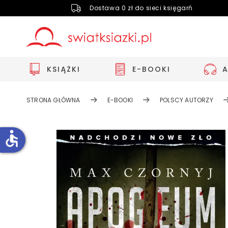
Dostawa 0 zł do sieci księgarń
KSIĄŻKI
E-BOOKI
STRONA GŁÓWNA
E-BOOKI
POLSCY AUTORZY
accessible
Zwiększ rozmiar czcionki
Zmniejsz rozmiar czcionki
Odwróć kolory
Skala szarości