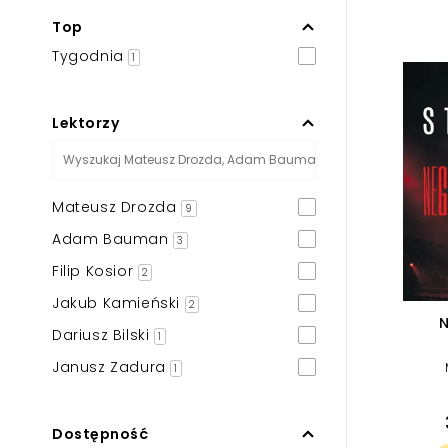
Powiększony kursor
Top
Pomoc w czytaniu
Tygodnia
1
Podkreślenie linków
Lektorzy
Mateusz Drozda
9
Adam Bauman
3
Filip Kosior
2
Jakub Kamieński
2
N
Dariusz Bilski
1
Janusz Zadura
1
Dostępność