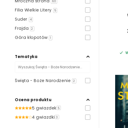
Mroczna strona
60
Filia Wielkie Litery
5
Suder
4
Frajda
2
Góra kłopotów
1
W
Tematyka
Święta - Boże Narodzenie
2
Ocena produktu
5 gwiazdek
5
4 gwiazdki
3