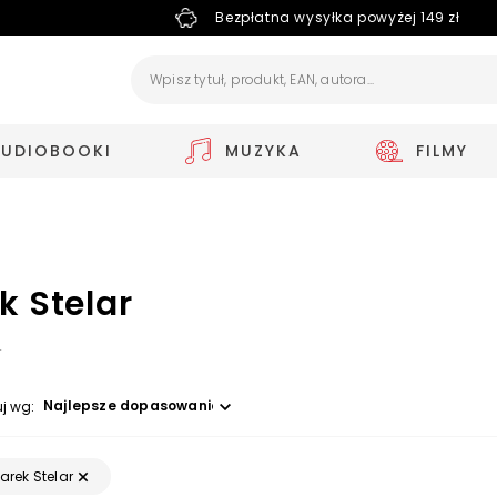
Bezpłatna wysyłka powyżej 149 zł
AUDIOBOOKI
MUZYKA
FILMY
k Stelar
4
Wybierz opcję
uj wg:
arek Stelar