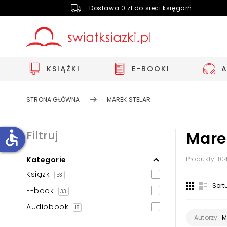
Dostawa 0 zł do sieci księgarń
KSIĄŻKI
E-BOOKI
STRONA GŁÓWNA
MAREK STELAR
accessible
Filtruj
Mare
Kategorie
Produkty: 10
Zwiększ rozmiar czcionki
Książki
53
Zmniejsz rozmiar czcionki
Sort
E-booki
33
Odwróć kolory
Audiobooki
18
Skala szarości
M
Autorzy: