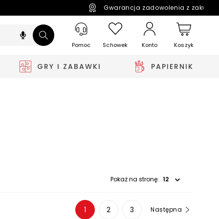
Gwarancja zadowolenia z zakupó
Pomoc
Schowek
Koszyk
Konto
GRY I ZABAWKI
PAPIERNIK
Wybierz opcję
Pokaż na stronę:
1
2
3
Następna