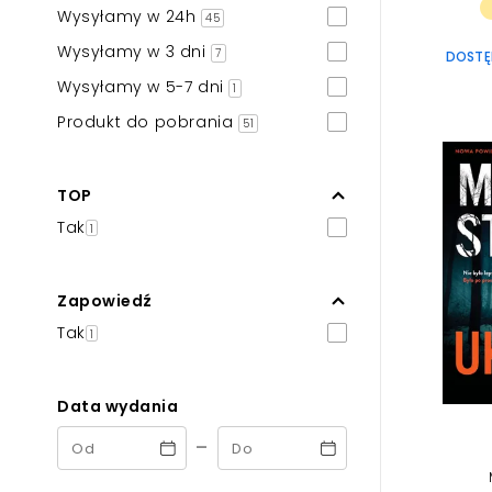
Wysyłamy w 24h
45
Wysyłamy w 3 dni
7
DOSTĘP
Wysyłamy w 5-7 dni
1
Produkt do pobrania
51
TOP
Tak
1
Zapowiedź
Tak
1
Data wydania
-