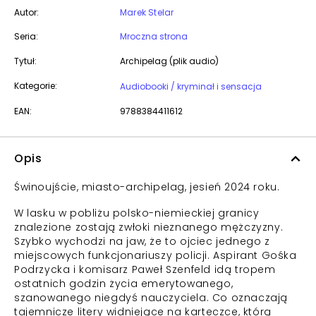
Autor:
Marek Stelar
Seria:
Mroczna strona
Tytuł:
Archipelag (plik audio)
Kategorie:
Audiobooki / kryminał i sensacja
EAN:
9788384411612
Opis
Świnoujście, miasto-archipelag, jesień 2024 roku.
W lasku w pobliżu polsko-niemieckiej granicy
znalezione zostają zwłoki nieznanego mężczyzny.
Szybko wychodzi na jaw, że to ojciec jednego z
miejscowych funkcjonariuszy policji. Aspirant Gośka
Podrzycka i komisarz Paweł Szenfeld idą tropem
ostatnich godzin życia emerytowanego,
szanowanego niegdyś nauczyciela. Co oznaczają
tajemnicze litery widniejące na karteczce, którą