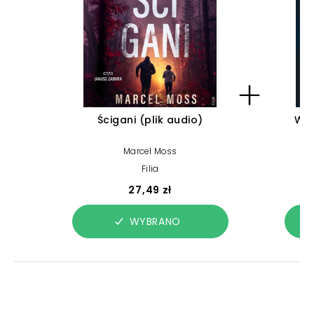
Ścigani (plik audio)
Wym
Marcel Moss
Filia
27,49 zł
WYBRANO