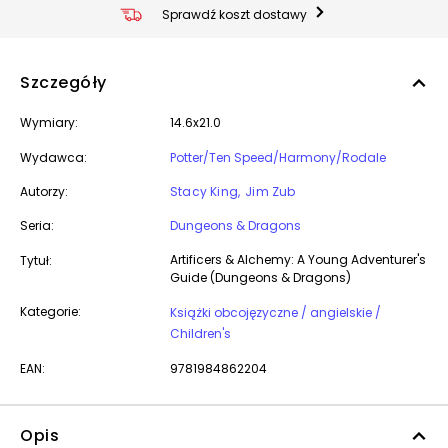
Sprawdź koszt dostawy
Szczegóły
Wymiary:
14.6x21.0
Wydawca:
Potter/Ten Speed/Harmony/Rodale
Autorzy:
Stacy King
Jim Zub
Seria:
Dungeons & Dragons
Artificers & Alchemy: A Young Adventurer's
Tytuł:
Guide (Dungeons & Dragons)
Kategorie:
Książki obcojęzyczne / angielskie /
Children's
EAN:
9781984862204
Opis