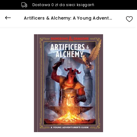
Dostawa 0 zł do sieci księgarń
Artificers & Alchemy: A Young Adventurer's Guide (Dungeons & Dragons)