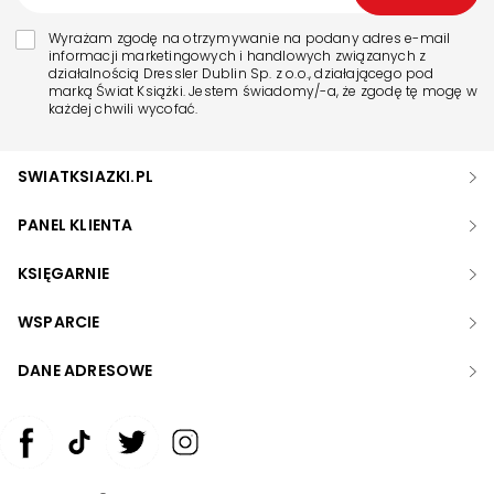
Wyrażam zgodę na otrzymywanie na podany adres e-mail
informacji marketingowych i handlowych związanych z
działalnością Dressler Dublin Sp. z o.o., działającego pod
marką Świat Książki. Jestem świadomy/-a, że zgodę tę mogę w
każdej chwili wycofać.
SWIATKSIAZKI.PL
PANEL KLIENTA
KSIĘGARNIE
WSPARCIE
DANE ADRESOWE
Zwiększ rozmiar czcionki
Zmniejsz rozmiar czcionki