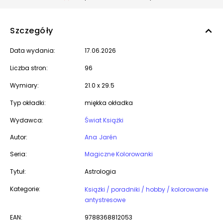
Szczegóły
Data wydania:
17.06.2026
Liczba stron:
96
Wymiary:
21.0 x 29.5
Typ okładki:
miękka okładka
Wydawca:
Świat Książki
Autor:
Ana Jarén
Seria:
Magiczne Kolorowanki
Tytuł:
Astrologia
Kategorie:
Książki / poradniki / hobby / kolorowanie
antystresowe
EAN:
9788368812053