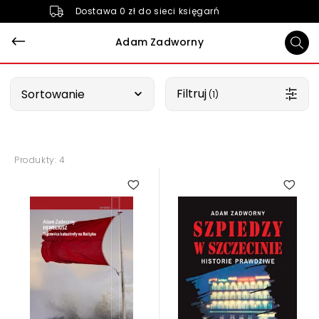
Dostawa 0 zł do sieci księgarń
Adam Zadworny
Wybierz opcję
Filtruj
Sortowanie
 (1)
Produkty: 4