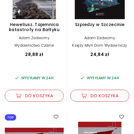
Heweliusz. Tajemnica
Szpiedzy w Szczecinie
katastrofy na Bałtyku
Adam Zadworny
Adam Zadworny
Wydawnictwo Czarne
Księży Młyn Dom Wydawniczy
28,88 zł
24,84 zł
WYSYŁAMY W 24H
WYSYŁAMY W 24H
DO KOSZYKA
DO KOSZYKA
TOP