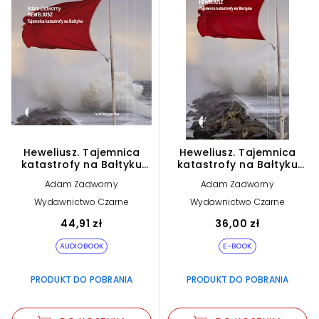
Heweliusz. Tajemnica
Heweliusz. Tajemnica
katastrofy na Bałtyku
katastrofy na Bałtyku
(plik audio)
(e-book)
Adam Zadworny
Adam Zadworny
Wydawnictwo Czarne
Wydawnictwo Czarne
44,91 zł
36,00 zł
AUDIOBOOK
E-BOOK
PRODUKT DO POBRANIA
PRODUKT DO POBRANIA