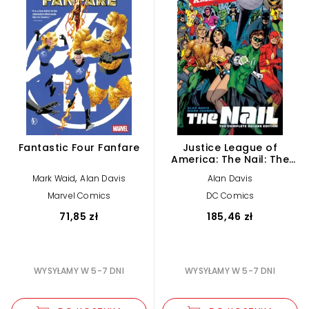
Fantastic Four Fanfare
Justice League of
America: The Nail: The
Complete Deluxe Edition
,
Mark Waid
Alan Davis
Alan Davis
(2026 Edition)
Marvel Comics
DC Comics
71,85 zł
185,46 zł
WYSYŁAMY W 5-7 DNI
WYSYŁAMY W 5-7 DNI