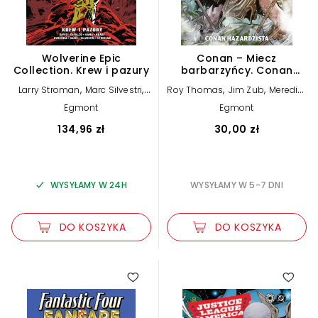
Wolverine Epic
Conan – Miecz
Collection. Krew i pazury
barbarzyńcy. Conan
hazardzista. Tom 2
,
,
,
,
Larry Stroman
Marc Silvestri
Roy Thomas
Jim Zub
Meredith
,
,
,
,
,
Larry Hama
Tom DeFalco
Peter
Finch
Patch Zircher
Alan Davis
Egmont
Egmont
,
,
,
David
Alan Davis
Paul Neary
Luke Ross
John Buscema
134,96 zł
30,00 zł
WYSYŁAMY W 24H
WYSYŁAMY W 5-7 DNI
DO KOSZYKA
DO KOSZYKA