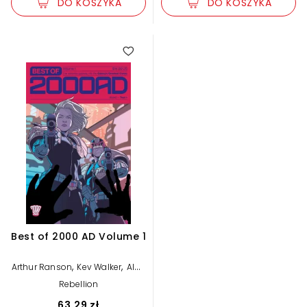
DO KOSZYKA
DO KOSZYKA
Best of 2000 AD Volume 1
,
,
Arthur Ranson
Kev Walker
Alan
,
,
Moore
Dan Abnett
John
Rebellion
,
,
Wagner
Alan Davis
Jamie
,
,
,
Hewlett
Alan Grant
Ian Gibson
63,29 zł