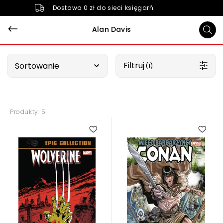
Dostawa 0 zł do sieci księgarń
Alan Davis
Wybierz opcję
Filtruj
Sortowanie
 (1)
Produkty: 5