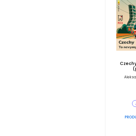
Czechy
(
Aleks
PROD