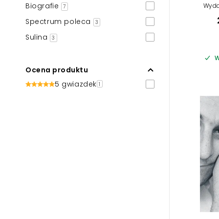
Biografie
Wyda
7
Spectrum poleca
3
Sulina
3
W
Ocena produktu
5 gwiazdek
1