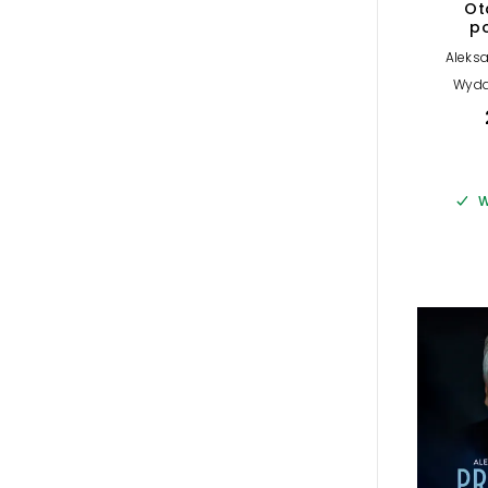
Ot
p
Aleks
Wyda
W