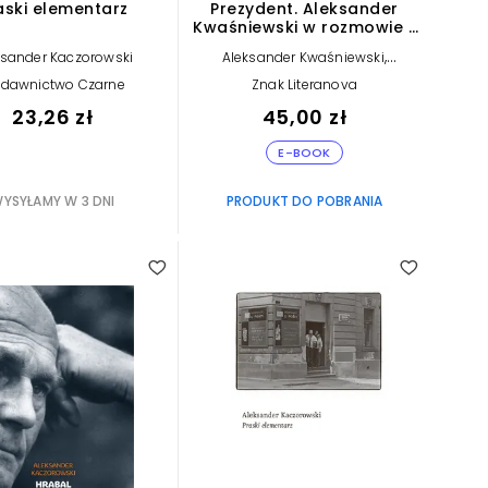
aski elementarz
Prezydent. Aleksander
Kwaśniewski w rozmowie z
Aleksandrem
,
ksander Kaczorowski
Aleksander Kwaśniewski
Kaczorowskim (e-book)
Aleksander Kaczorowski
dawnictwo Czarne
Znak Literanova
23,26 zł
45,00 zł
E-BOOK
YSYŁAMY W 3 DNI
PRODUKT DO POBRANIA