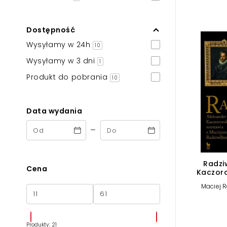
Powiększony kursor
Pomoc w czytaniu
Dostępność
Wysyłamy w 24h
Podkreślenie linków
10
Wysyłamy w 3 dni
1
Produkt do pobrania
10
Data wydania
-
Radziw
Cena
Kaczoro
Macie
Maciej R
Produkty: 21