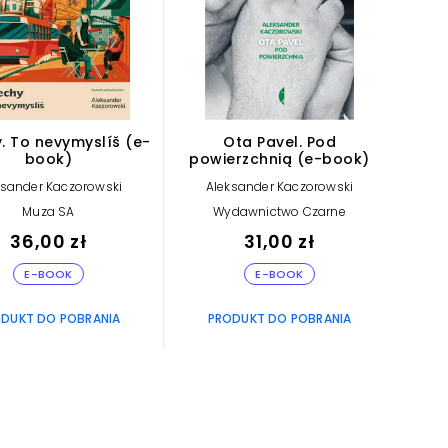
. To nevymyslíš (e-
Ota Pavel. Pod
book)
powierzchnią (e-book)
ksander Kaczorowski
Aleksander Kaczorowski
Muza SA
Wydawnictwo Czarne
36,00 zł
31,00 zł
E-BOOK
E-BOOK
DUKT DO POBRANIA
PRODUKT DO POBRANIA