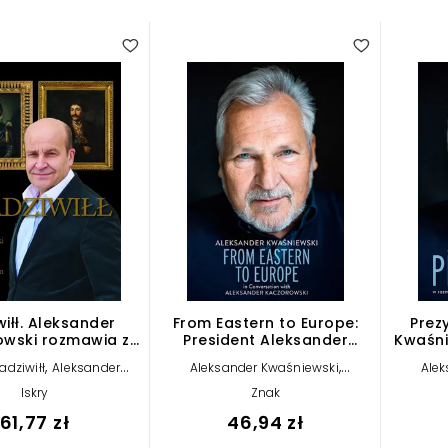
iłł. Aleksander
From Eastern to Europe:
Prez
wski rozmawia z
President Aleksander
Kwaśni
jem Radziwiłłem
Kwaśniewski in
,
,
adziwiłł
Aleksander
Aleksander Kwaśniewski
Alek
Conversation with
Kaczorowski
Aleksander Kaczorowski
Ale
Aleksander Kaczorowski
Iskry
Znak
61,77 zł
46,94 zł