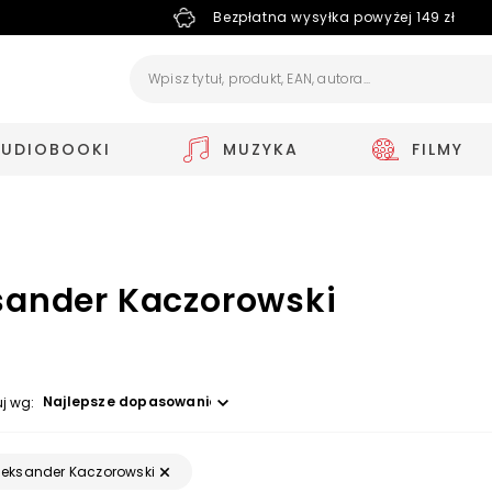
Bezpłatna wysyłka powyżej 149 zł
AUDIOBOOKI
MUZYKA
FILMY
sander Kaczorowski
Wybierz opcję
uj wg:
leksander Kaczorowski