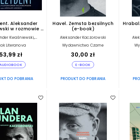
ent. Aleksander
Havel. Zemsta bezsilnych
Hrabal
wski w rozmowie z
(e-book)
leksandrem
,
nder Kwaśniewski
Aleksander Kaczorowski
Ale
skim (plik audio)
ander Kaczorowski
ak Literanova
Wydawnictwo Czarne
Wy
53,99 zł
30,00 zł
AUDIOBOOK
E-BOOK
UKT DO POBRANIA
PRODUKT DO POBRANIA
PRO