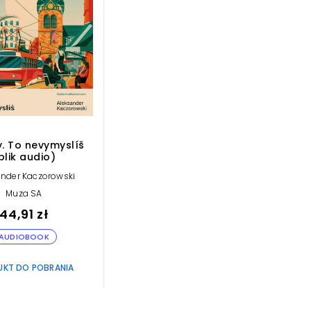
. To nevymyslíš
plik audio)
ander Kaczorowski
Muza SA
44,91 zł
AUDIOBOOK
UKT DO POBRANIA