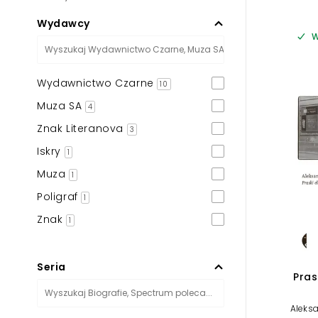
Wydawcy
W
Wydawnictwo Czarne
10
Muza SA
4
Znak Literanova
3
Iskry
1
Muza
1
Poligraf
1
Znak
1
Seria
Pras
Aleks