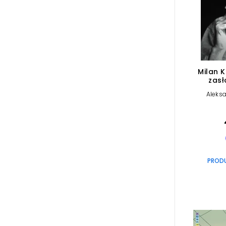
Milan K
zasł
Aleks
PROD