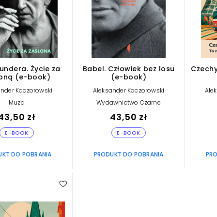
undera. Życie za
Babel. Człowiek bez losu
Czechy
oną (e-book)
(e-book)
ander Kaczorowski
Aleksander Kaczorowski
Ale
Muza
Wydawnictwo Czarne
43,50 zł
43,50 zł
E-BOOK
E-BOOK
UKT DO POBRANIA
PRODUKT DO POBRANIA
PRO