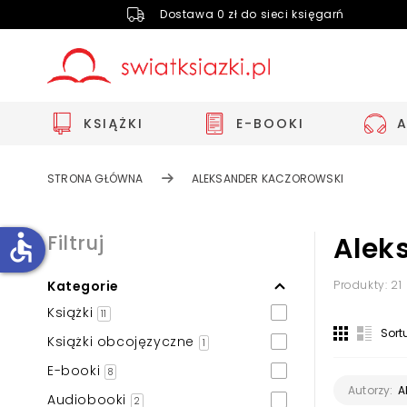
Dostawa 0 zł do sieci księgarń
KSIĄŻKI
E-BOOKI
STRONA GŁÓWNA
ALEKSANDER KACZOROWSKI
accessible
Filtruj
Alek
Kategorie
Produkty: 21
Zwiększ rozmiar czcionki
Książki
11
Zmniejsz rozmiar czcionki
Sort
Książki obcojęzyczne
1
Odwróć kolory
E-booki
8
Skala szarości
A
Autorzy:
Audiobooki
2