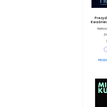
Prezyd
Kwaśnie
A
Aleksa
Kaczorow
Aleks
Zn
PROD