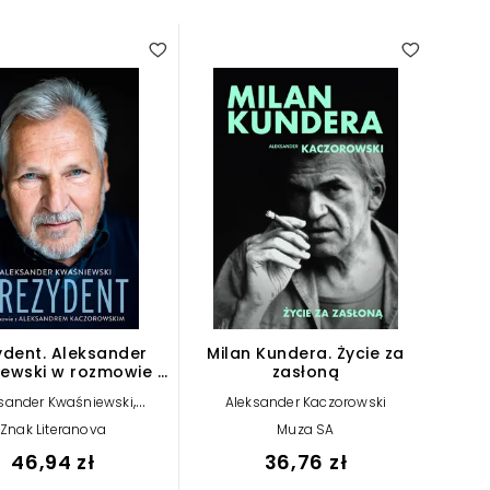
5.00
ydent. Aleksander
Milan Kundera. Życie za
ewski w rozmowie z
zasłoną
Aleksandrem
,
sander Kwaśniewski
Aleksander Kaczorowski
Kaczorowskim
ksander Kaczorowski
Znak Literanova
Muza SA
46,94 zł
36,76 zł