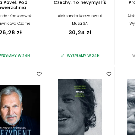
a Pavel. Pod
Czechy. To nevymyslíš
Pr
owierzchnią
ander Kaczorowski
Aleksander Kaczorowski
Ale
wnictwo Czarne
Muza SA
Wy
26,28 zł
30,24 zł
YSYŁAMY W 24H
WYSYŁAMY W 24H
W