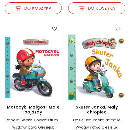
DO KOSZYKA
DO KOSZYKA
Motocykl Małgosi. Małe
Skuter Janka. Mały
pojazdy
chłopiec
,
,
Izabella Sieńko-Holewa (tłum.)
Emilie Beaumont
Nathalie
,
,
Nathalie Belineau
Alexis Nesme
Belineau
Alexis Nesme (ilustr.)
Wydawnictwo Olesiejuk
Wydawnictwo Olesiejuk
(ilustr.)