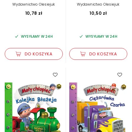
,
,
Belineau
Alexis Nesme (ilustr.)
Belineau
Alexis Nesme (ilustr.)
Wydawnictwo Olesiejuk
Wydawnictwo Olesiejuk
10,78 zł
10,50 zł
WYSYŁAMY W 24H
WYSYŁAMY W 24H
DO KOSZYKA
DO KOSZYKA
5.00
5.00