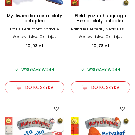
Myśliwiec Marcina. Mały
Elektryczna hulajnoga
chłopiec
Henia. Mały chłopiec
,
,
Emilie Beaumont
Nathalie
Nathalie Belineau
Alexis Nesme
,
Belineau
Alexis Nesme (ilustr.)
(ilustr.)
Wydawnictwo Olesiejuk
Wydawnictwo Olesiejuk
10,93 zł
10,78 zł
WYSYŁAMY W 24H
WYSYŁAMY W 24H
DO KOSZYKA
DO KOSZYKA