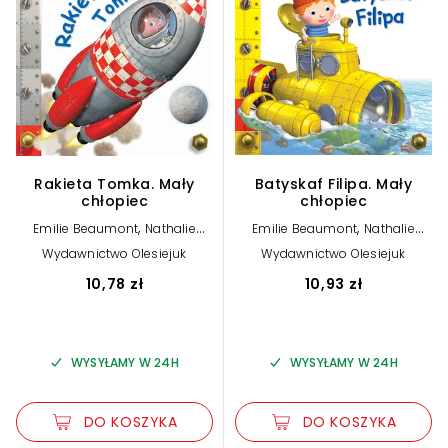
Rakieta Tomka. Mały
Batyskaf Filipa. Mały
chłopiec
chłopiec
,
,
Emilie Beaumont
Nathalie
Emilie Beaumont
Nathalie
,
,
Belineau
Alexis Nesme (ilustr.)
Belineau
Alexis Nesme (ilustr.)
Wydawnictwo Olesiejuk
Wydawnictwo Olesiejuk
10,78 zł
10,93 zł
WYSYŁAMY W 24H
WYSYŁAMY W 24H
DO KOSZYKA
DO KOSZYKA