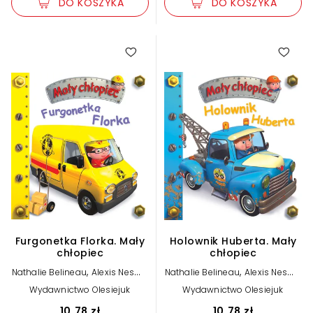
DO KOSZYKA
DO KOSZYKA
Furgonetka Florka. Mały
Holownik Huberta. Mały
chłopiec
chłopiec
,
,
Nathalie Belineau
Alexis Nesme
Nathalie Belineau
Alexis Nesme
(ilustr.)
(ilustr.)
Wydawnictwo Olesiejuk
Wydawnictwo Olesiejuk
10,78 zł
10,78 zł