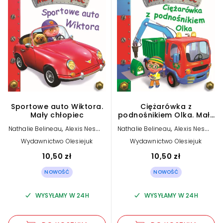
Sportowe auto Wiktora.
Ciężarówka z
Mały chłopiec
podnośnikiem Olka. Mały
chłopiec
,
,
Nathalie Belineau
Alexis Nesme
Nathalie Belineau
Alexis Nesme
(ilustr.)
(ilustr.)
Wydawnictwo Olesiejuk
Wydawnictwo Olesiejuk
10,50 zł
10,50 zł
NOWOŚĆ
NOWOŚĆ
WYSYŁAMY W 24H
WYSYŁAMY W 24H