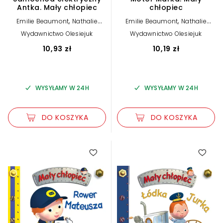
Antka. Mały chłopiec
chłopiec
,
,
Emilie Beaumont
Nathalie
Emilie Beaumont
Nathalie
,
,
Belineau
Alexis Nesme (ilustr.)
Belineau
Alexis Nesme (ilustr.)
Wydawnictwo Olesiejuk
Wydawnictwo Olesiejuk
10,93 zł
10,19 zł
WYSYŁAMY W 24H
WYSYŁAMY W 24H
DO KOSZYKA
DO KOSZYKA