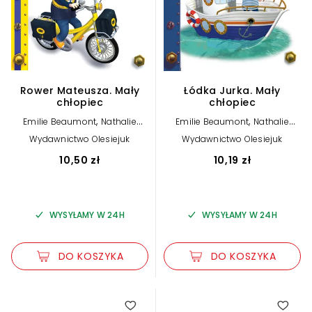
Rower Mateusza. Mały
Łódka Jurka. Mały
chłopiec
chłopiec
,
,
Emilie Beaumont
Nathalie
Emilie Beaumont
Nathalie
,
,
Belineau
Alexis Nesme (ilustr.)
Belineau
Alexis Nesme (ilustr.)
Wydawnictwo Olesiejuk
Wydawnictwo Olesiejuk
10,50 zł
10,19 zł
WYSYŁAMY W 24H
WYSYŁAMY W 24H
DO KOSZYKA
DO KOSZYKA