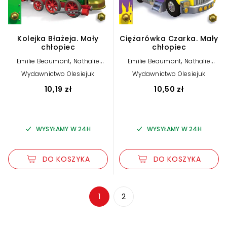
Kolejka Błażeja. Mały
Ciężarówka Czarka. Mały
chłopiec
chłopiec
,
,
Emilie Beaumont
Nathalie
Emilie Beaumont
Nathalie
,
,
Belineau
Alexis Nesme (ilustr.)
Belineau
Alexis Nesme (ilustr.)
Wydawnictwo Olesiejuk
Wydawnictwo Olesiejuk
10,19 zł
10,50 zł
WYSYŁAMY W 24H
WYSYŁAMY W 24H
DO KOSZYKA
DO KOSZYKA
Zwiększ rozmiar czcionki
1
2
Zmniejsz rozmiar czcionki
Odwróć kolory