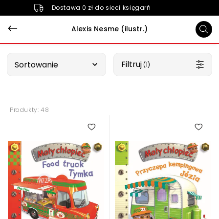
Dostawa 0 zł do sieci księgarń
Alexis Nesme (ilustr.)
Wybierz opcję
Filtruj
Sortowanie
 (1)
Produkty: 48