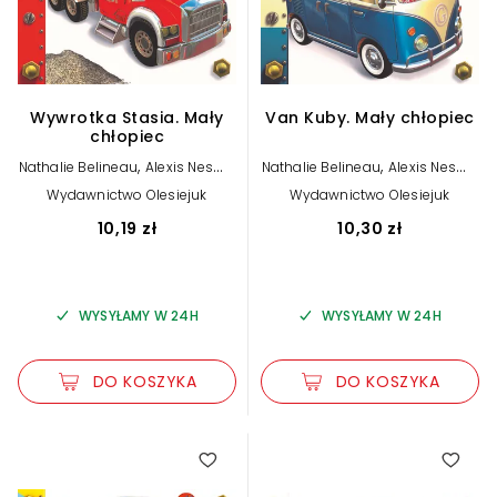
Wywrotka Stasia. Mały
Van Kuby. Mały chłopiec
chłopiec
,
,
Nathalie Belineau
Alexis Nesme
Nathalie Belineau
Alexis Nesme
(ilustr.)
(ilustr.)
Wydawnictwo Olesiejuk
Wydawnictwo Olesiejuk
10,19 zł
10,30 zł
WYSYŁAMY W 24H
WYSYŁAMY W 24H
DO KOSZYKA
DO KOSZYKA
5.00