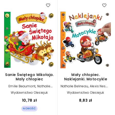
Sanie Świętego Mikołaja.
Mały chłopiec.
Mały chłopiec
Naklejanki. Motocykle
,
,
Emilie Beaumont
Nathalie
Nathalie Belineau
Alexis Nesme
,
,
Belineau
Alexis Nesme (ilustr.)
(ilustr.)
Wydawnictwo Olesiejuk
Wydawnictwo Olesiejuk
Andrzej Wiśniewski (tłum.)
10,78 zł
8,83 zł
NOWOŚĆ