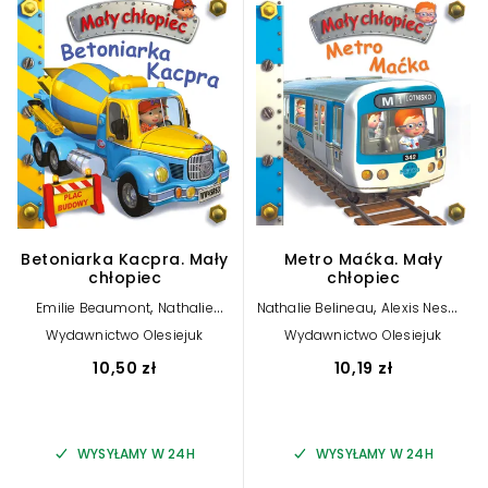
Betoniarka Kacpra. Mały
Metro Maćka. Mały
chłopiec
chłopiec
,
,
Emilie Beaumont
Nathalie
Nathalie Belineau
Alexis Nesme
,
Belineau
Alexis Nesme (ilustr.)
(ilustr.)
Wydawnictwo Olesiejuk
Wydawnictwo Olesiejuk
10,50 zł
10,19 zł
WYSYŁAMY W 24H
WYSYŁAMY W 24H