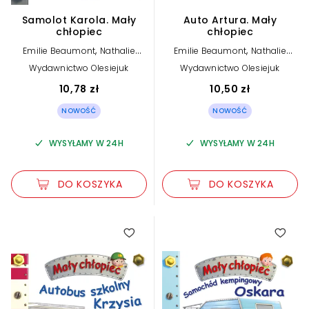
Samolot Karola. Mały
Auto Artura. Mały
chłopiec
chłopiec
,
,
Emilie Beaumont
Nathalie
Emilie Beaumont
Nathalie
,
,
Belineau
Alexis Nesme (ilustr.)
Belineau
Alexis Nesme (ilustr.)
Wydawnictwo Olesiejuk
Wydawnictwo Olesiejuk
10,78 zł
10,50 zł
NOWOŚĆ
NOWOŚĆ
WYSYŁAMY W 24H
WYSYŁAMY W 24H
DO KOSZYKA
DO KOSZYKA
5.00