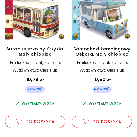
Autobus szkolny Krzysia.
Samochód kempingowy
Mały chłopiec
Oskara. Mały chłopiec
,
,
Emilie Beaumont
Nathalie
Emilie Beaumont
Nathalie
,
,
,
Belineau
Alexis Nesme (ilustr.)
Belineau
Alexis Nesme (ilustr.)
Wydawnictwo Olesiejuk
Wydawnictwo Olesiejuk
Anna Matusik (tłum.)
10,78 zł
10,50 zł
NOWOŚĆ
NOWOŚĆ
WYSYŁAMY W 24H
WYSYŁAMY W 24H
DO KOSZYKA
DO KOSZYKA