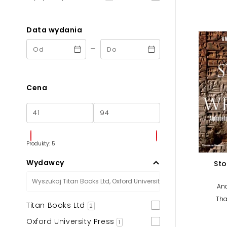
Powiększony kursor
Pomoc w czytaniu
Data wydania
-
Podkreślenie linków
Cena
Produkty: 5
Wydawcy
Sto
An
Th
Titan Books Ltd
2
Oxford University Press
1