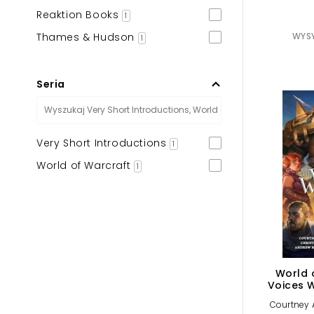
Reaktion Books
1
Thames & Hudson
WYSY
1
Seria
Very Short Introductions
1
World of Warcraft
1
World 
Voices W
C
Courtney