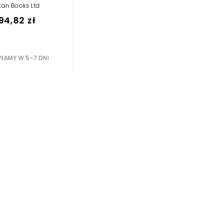
,
,
e
Jonathan Maberry
itan Books Ltd
,
ie Golden
Andrew
,
n
94,82 zł
Delilah S. Dawson
ŁAMY W 5-7 DNI