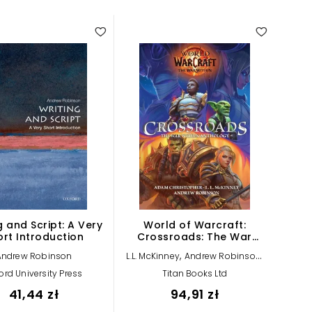
g and Script: A Very
World of Warcraft:
ort Introduction
Crossroads: The War
Within Anthology
,
,
Andrew Robinson
L.L. McKinney
Andrew Robinson
Adam Christopher
ord University Press
Titan Books Ltd
41,44 zł
94,91 zł