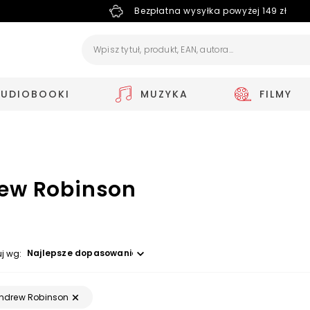
Bezpłatna wysyłka powyżej 149 zł
AUDIOBOOKI
MUZYKA
FILMY
ew Robinson
Wybierz opcję
uj wg:
ndrew Robinson