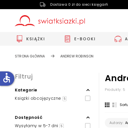
Dostawa 0 zł do sieci księgarń
KSIĄŻKI
E-BOOKI
STRONA GŁÓWNA
ANDREW ROBINSON
accessible
Filtruj
Andr
Kategorie
Produkty: 5
Zwiększ rozmiar czcionki
Książki obcojęzyczne
5
Zmniejsz rozmiar czcionki
Sort
Odwróć kolory
Dostępność
Skala szarości
A
Autorzy:
Wysyłamy w 5-7 dni
5