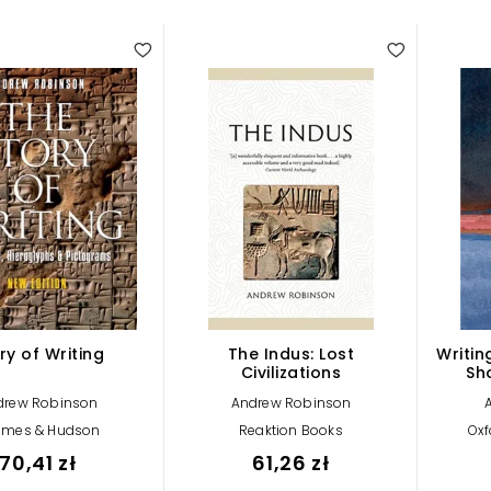
ry of Writing
The Indus: Lost
Writin
Civilizations
Sh
drew Robinson
Andrew Robinson
ames & Hudson
Reaktion Books
Oxf
70,41 zł
61,26 zł