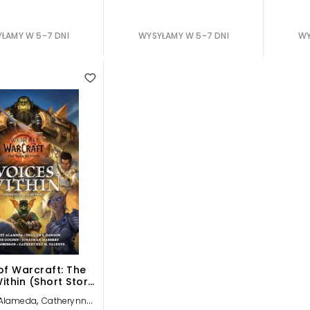
ŁAMY W 5-7 DNI
WYSYŁAMY W 5-7 DNI
WY
of Warcraft: The
ithin (Short Story
ollection)
,
 Alameda
Catherynne