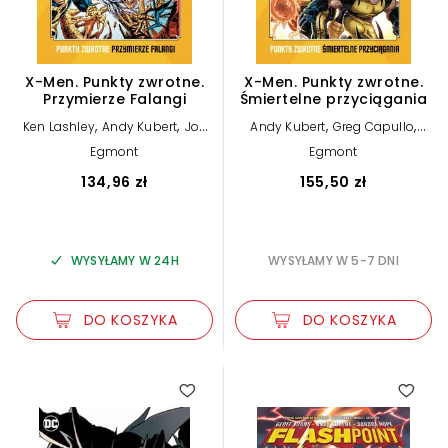
X-Men. Punkty zwrotne.
X-Men. Punkty zwrotne.
Przymierze Falangi
Śmiertelne przyciągania
,
,
,
,
Ken Lashley
Andy Kubert
Joe
Andy Kubert
Greg Capullo
,
,
,
,
Madureira
Larry Hama
Chris
Larry Hama
Peter David
Joe
Egmont
Egmont
,
,
,
,
Cooper
Adam Kubert
Todd
Quesada
Fabian Nicieza
Scott
,
,
,
,
Dezago
Fabian Nicieza
Scott
Lobdell
Jan Duursema
134,96 zł
155,50 zł
,
,
,
Lobdell
Tony Daniel
Jan
Brandon Peterson
John Romita
,
,
Duursema
Roger Cruz
Steve
jr.
,
,
Skroce
John Romita jr.
,
,
Amanda Conner
John Royle
WYSYŁAMY W 24H
WYSYŁAMY W 5-7 DNI
Steve Epting
DO KOSZYKA
DO KOSZYKA