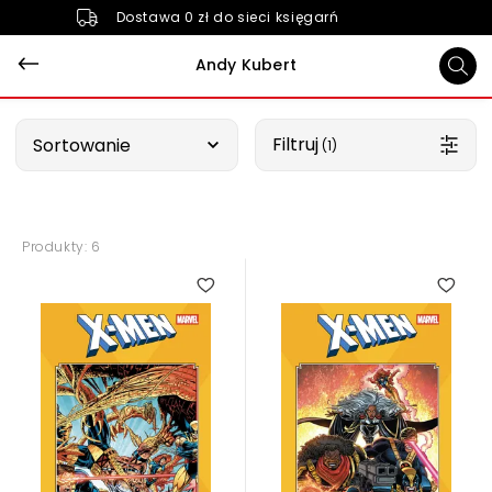
Dostawa 0 zł do sieci księgarń
Andy Kubert
Wybierz opcję
Filtruj
Sortowanie
 (1)
Produkty: 6