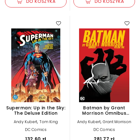
DO KOSZYKA
DO KOSZYKA
Superman: Up in the Sky:
Batman by Grant
The Deluxe Edition
Morrison Omnibus
Volume 1
,
,
Andy Kubert
Tom King
Andy Kubert
Grant Morrison
DC Comics
DC Comics
132,60 zł
281,77 zł