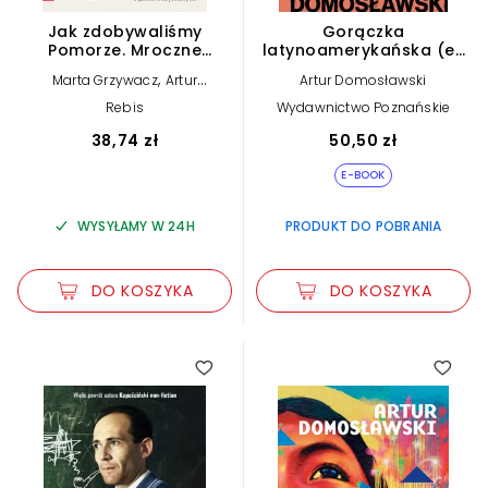
Jak zdobywaliśmy
Gorączka
Pomorze. Mroczne
latynoamerykańska (e-
historie z "ziem
book)
,
Marta Grzywacz
Artur
Artur Domosławski
odzyskanych"
,
,
Domosławski
Michał Wójcik
Rebis
Wydawnictwo Poznańskie
,
Magdalena Grzebałkowska
,
Ewa Winnicka
Cezary
38,74 zł
50,50 zł
Łazarewicz
E-BOOK
WYSYŁAMY W 24H
PRODUKT DO POBRANIA
DO KOSZYKA
DO KOSZYKA