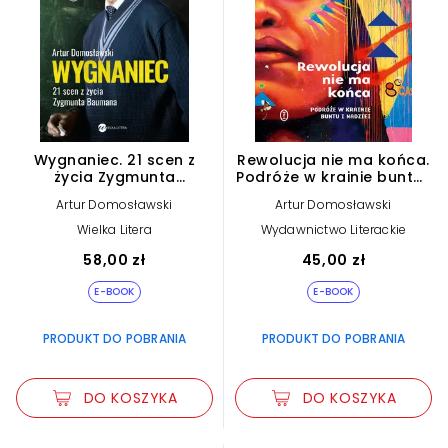
Wygnaniec. 21 scen z
Rewolucja nie ma końca.
życia Zygmunta
Podróże w krainie buntu i
Baumana (e-book)
nadziei (e-book)
Artur Domosławski
Artur Domosławski
Wielka Litera
Wydawnictwo Literackie
58,00 zł
45,00 zł
E-BOOK
E-BOOK
PRODUKT DO POBRANIA
PRODUKT DO POBRANIA
DO KOSZYKA
DO KOSZYKA