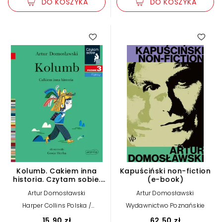
DO KOSZYKA
DO KOSZYKA
Kolumb. Cakiem inna
Kapuściński non-fiction
historia. Czytam sobie.
(e-book)
Poziom 3
Artur Domosławski
Artur Domosławski
Harper Collins Polska /
Wydawnictwo Poznańskie
HarperKids
15,90 zł
62,50 zł