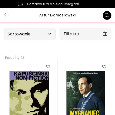
Dostawa 0 zł do sieci księgarń
Artur Domosławski
Wybierz opcję
Filtruj
Sortowanie
 (1)
Produkty: 13