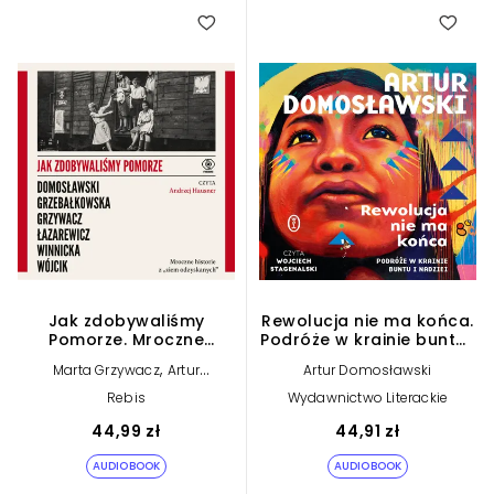
Jak zdobywaliśmy
Rewolucja nie ma końca.
Pomorze. Mroczne
Podróże w krainie buntu i
historie z „ziem
nadziei (plik audio)
,
Marta Grzywacz
Artur
Artur Domosławski
odzyskanych” (plik
,
,
Domosławski
Michał Wójcik
audio)
Rebis
Wydawnictwo Literackie
,
Magdalena Grzebałkowska
,
Ewa Winnicka
Cezary
44,99 zł
44,91 zł
Łazarewicz
AUDIOBOOK
AUDIOBOOK