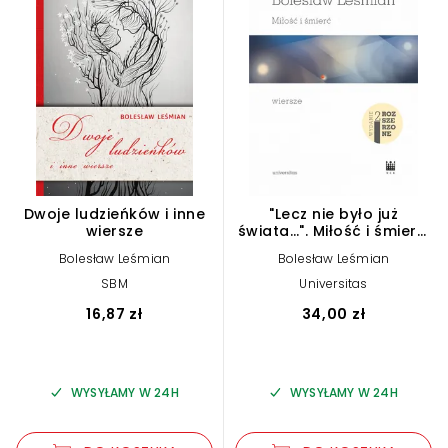
Dwoje ludzieńków i inne
"Lecz nie było już
wiersze
świata…". Miłość i śmierć.
Wiersze (wydanie
Bolesław Leśmian
Bolesław Leśmian
rozszerzone)
SBM
Universitas
16,87 zł
34,00 zł
WYSYŁAMY W 24H
WYSYŁAMY W 24H