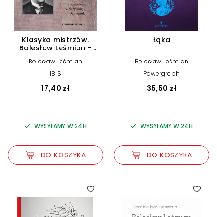
Klasyka mistrzów.
Łąka
Bolesław Leśmian -
Wybór poezji (z
Bolesław Leśmian
Bolesław Leśmian
opracowaniem)
IBIS
Powergraph
17,40 zł
35,50 zł
WYSYŁAMY W 24H
WYSYŁAMY W 24H
DO KOSZYKA
DO KOSZYKA