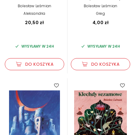
(lektura z
Bolesław Leśmian
Bolesław Leśmian
opracowaniem)
Aleksandria
Greg
20,50 zł
4,00 zł
WYSYŁAMY W 24H
WYSYŁAMY W 24H
DO KOSZYKA
DO KOSZYKA
5.00