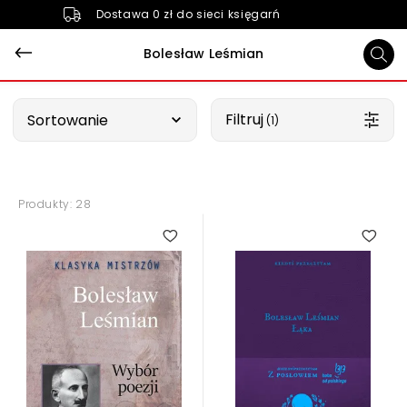
Dostawa 0 zł do sieci księgarń
Bolesław Leśmian
Wybierz opcję
Filtruj
Sortowanie
 (1)
Produkty: 28