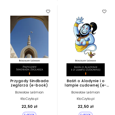
Przygody Sindbada
Baśń o Aladynie i o
żeglarza (e-book)
lampie cudownej (e-
book)
Bolesław Leśmian
Bolesław Leśmian
KtoCzyta.pl
KtoCzyta.pl
22,50 zł
22,50 zł
E-BOOK
E-BOOK