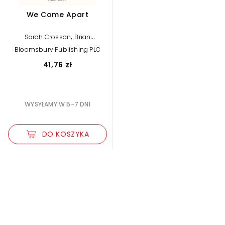
We Come Apart
,
Sarah Crossan
Brian
Conaghan
Bloomsbury Publishing PLC
41,76 zł
WYSYŁAMY W 5-7 DNI
DO KOSZYKA
Zwiększ rozmiar czcionki
Zmniejsz rozmiar czcionki
Odwróć kolory
Skala szarości