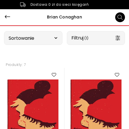
Dostawa 0 zł do sieci księgarń
Brian Conaghan
Wybierz opcję
Filtruj
Sortowanie
 (1)
Produkty: 7